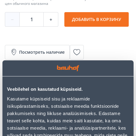
цен обычного магазина
−
+
ДОБАВИТЬ В КОРЗИНУ
Посмотреть наличие
• Autoaku mahutavus on 44 Ah, stardivoolu võimsus
400 A.
• Mõõtmed on 175 x 175 x 190 mm.
Veebilehel on kasutatud küpsiseid.
• 14-päevane tagastusõigus.
• HANKIJA LAOST TELLITAV TOODE
Kasutame küpsiseid sisu ja reklaamide
isikupärastamiseks, sotsiaalse meedia funktsioonide
pakkumiseks ning liikluse analüüsimiseks. Edastame
Калькулятор рассрочки
teavet selle kohta, kuidas meie saiti kasutate, ka oma
Депозит
Платежи
sotsiaalse meedia, reklaami- ja analüüsipartneritele, kes
võivad seda kombineerida muu teabega, mida olete neile