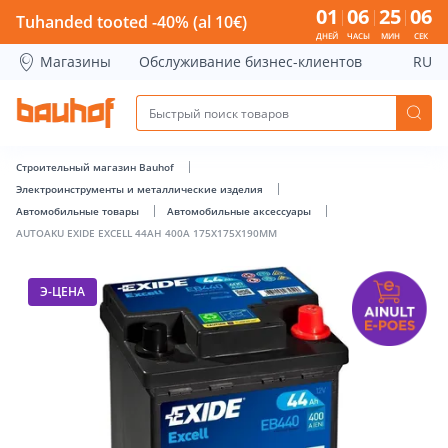
AUTOAKU EXIDE EXCELL 44AH 400A 175X175X190MM - Bauho
01
06
25
05
Tuhanded tooted -40% (al 10€)
ДНЕЙ
ЧАСЫ
МИН
СЕК
Магазины
Обслуживание бизнес-клиентов
RU
Строительный магазин Bauhof
Электроинструменты и металлические изделия
Автомобильные товары
Автомобильные аксессуары
AUTOAKU EXIDE EXCELL 44AH 400A 175X175X190MM
Э-ЦЕНА