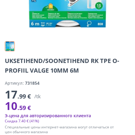
UKSETIHEND/SOONETIHEND RK TPE O-
PROFIIL VALGE 10MM 6M
Артикул:
731854
17
.99 €
/tk
10
.59 €
Э-цена для авторизированного клиента
Скидка
7
.
40 €
(41%)
Специальные цены интернет-магазина могут отличаться от
цен обычного магазина