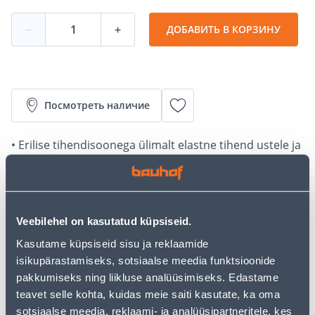
−
+
ДОБАВИТЬ В КОРЗИНУ
Посмотреть наличие
• Erilise tihendisoonega ülimalt elastne tihend ustele ja
akendele.
• Tihendite kasutusiga on kuni 15 aastat.
• Sobib 3 - 8 mm laiustesse vahedesse.
• Pakis on 6 m.
Veebilehel on kasutatud küpsiseid.
• 14-päevane tagastusõigus.
Kasutame küpsiseid sisu ja reklaamide
• HANKIJA LAOST TELLITAV TOODE
isikupärastamiseks, sotsiaalse meedia funktsioonide
pakkumiseks ning liikluse analüüsimiseks. Edastame
Предполагаемая доставка 3,69 € от 17.08.2026
teavet selle kohta, kuidas meie saiti kasutate, ka oma
sotsiaalse meedia, reklaami- ja analüüsipartneritele, kes