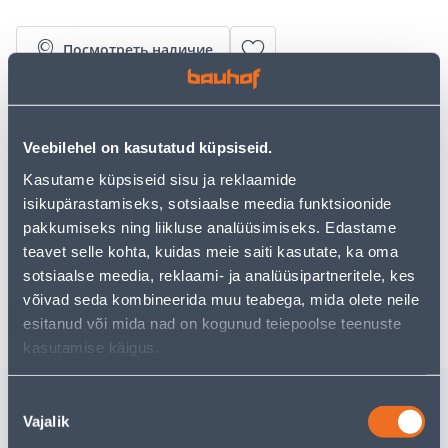
Посмотреть наличие
• Juhtmevaba uksekellal on 38 meloodiat.
• Komplektis on 3 x AA patareid.
Veebilehel on kasutatud küpsiseid.
• 14-päevane tagastusõigus.
Kasutame küpsiseid sisu ja reklaamide
isikupärastamiseks, sotsiaalse meedia funktsioonide
Предполагаемая доставка 3,69 € от 2-5 tööpäeva
pakkumiseks ning liikluse analüüsimiseks. Edastame
teavet selle kohta, kuidas meie saiti kasutate, ka oma
Посылочный автомат от 2,29 € с 2-5 tööpäeva
sotsiaalse meedia, reklaami- ja analüüsipartneritele, kes
Забрать в магазине, с 09.08.2026
võivad seda kombineerida muu teabega, mida olete neile
esitanud või mida nad on kogunud teiepoolse teenuste
kasutamise käigus.
Похожие продукты
Nõusoleku
Vajalik
valik
UKSEKELL JUHTMEVABA
JUHTMEV