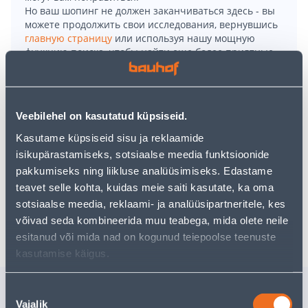
Но ваш шопинг не должен заканчиваться здесь - вы
можете продолжить свои исследования, вернувшись
главную страницу
или используя нашу мощную
функцию поиска, чтобы найти еще более приятные
варианты. Удачных покупок!
• Mootorsael on 2-taktiline mootor võimsusega 1800
Veebilehel on kasutatud küpsiseid.
W.
Kasutame küpsiseid sisu ja reklaamide
• Saelati pikkus on 45 cm.
isikupärastamiseks, sotsiaalse meedia funktsioonide
• Kütusepaagi maht on 0,55 l, ketiõli paak 0,26 l.
pakkumiseks ning liikluse analüüsimiseks. Edastame
• 14-päevane tagastusõigus.
teavet selle kohta, kuidas meie saiti kasutate, ka oma
sotsiaalse meedia, reklaami- ja analüüsipartneritele, kes
Доставка невозможна
võivad seda kombineerida muu teabega, mida olete neile
esitanud või mida nad on kogunud teiepoolse teenuste
kasutamise käigus.
Похожие продукты
Nõusoleku
Vajalik
valik