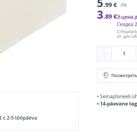
5
.99 €
/tk
3
.89 €
Э-цена 
Скидка
Специаль
от цен о
−
Посмотреть
• Seinaplaneeli ü
• 14-päevane ta
 с 2-5 tööpäeva