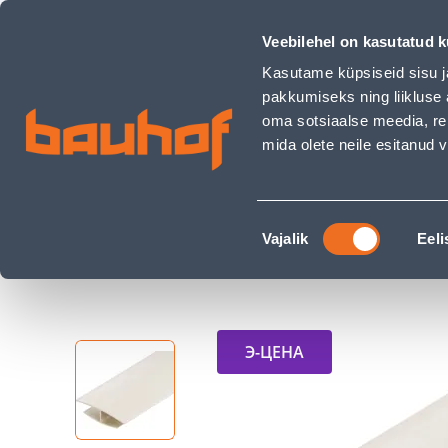
SEINAPANEELI ÜHENDUSLIIST CEZAR 3M ELEVANDILUU - Bau
Магазины
Обслуживание бизнес-клиентов
Veebilehel on kasutatud k
Kasutame küpsiseid sisu j
pakkumiseks ning liikluse 
oma sotsiaalse meedia, re
mida olete neile esitanud
ТОВАРЫ
АКЦИИ
К
Nõusoleku
Строительный магазин Bauhof
Внутрення
Vajalik
Eeli
valik
SEINAPANEELI ÜHENDUSLIIST CEZAR 3M ELEV
Э-ЦЕНА