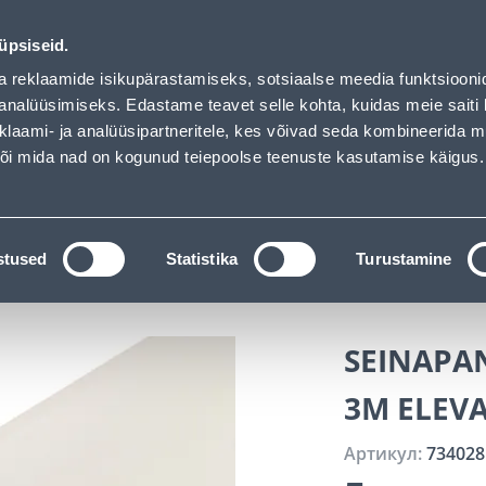
hof has loaded
Обслуживание частных клиентов
Услуги
Предложения о 
üpsiseid.
a reklaamide isikupärastamiseks, sotsiaalse meedia funktsiooni
ПОИСК
analüüsimiseks. Edastame teavet selle kohta, kuidas meie saiti 
klaami- ja analüüsipartneritele, kes võivad seda kombineerida 
 või mida nad on kogunud teiepoolse teenuste kasutamise käigus.
АТАЛОГИ
АРЕНДА ИНСТРУМЕНТОВ
РАСС
я отделка
Настенные покрытия
Молдинги для ст
stused
Statistika
Turustamine
ANDILUU
SEINAPAN
3M ELEV
Артикул:
734028