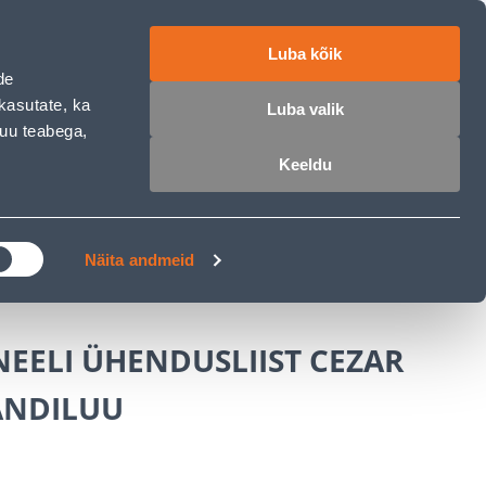
работе
ET
RU
EN
Luba kõik
de
Войти
Избранное
Корзина
kasutate, ka
Luba valik
muu teabega,
Keeldu
РОЧКА
КЛУБ МАСТЕРОВ
БЛОГИ
еновых панелей
Näita andmeid
EELI ÜHENDUSLIIST CEZAR
ANDILUU