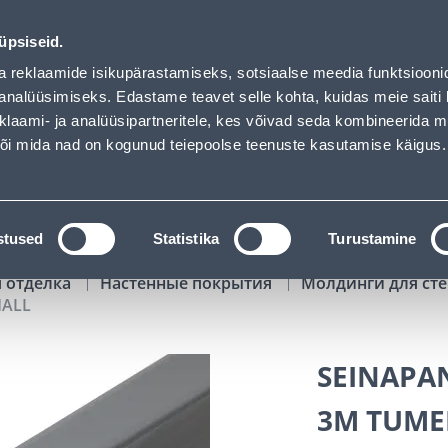
 has loaded
00
02
14
07
Kuni 20% LISAKS koodiga!
ДНЕЙ
ЧАСЫ
МИН
СЕК
üpsiseid.
Обслуживание частных клиентов
Услуги
Предложения о 
a reklaamide isikupärastamiseks, sotsiaalse meedia funktsiooni
analüüsimiseks. Edastame teavet selle kohta, kuidas meie saiti 
klaami- ja analüüsipartneritele, kes võivad seda kombineerida 
ПОИСК
 või mida nad on kogunud teiepoolse teenuste kasutamise käigus.
АТАЛОГИ
АРЕНДА ИНСТРУМЕНТОВ
РАСС
stused
Statistika
Turustamine
я отделка
Настенные покрытия
Молдинги для ст
HALL
SEINAPAN
3M TUME