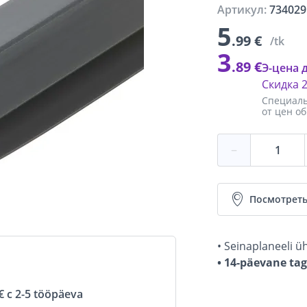
Артикул:
734029
5
.99 €
/tk
3
.89 €
Э-цена 
Скидка
Специаль
от цен о
−
Посмотреть
• Seinaplaneeli ü
• 14-päevane ta
 с 2-5 tööpäeva