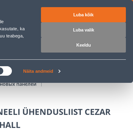
Luba kõik
работе
ET
RU
EN
de
kasutate, ka
Luba valik
muu teabega,
Войти
Избранное
Корзина
Keeldu
РОЧКА
КЛУБ МАСТЕРОВ
БЛОГИ
Näita andmeid
еновых панелей
EELI ÜHENDUSLIIST CEZAR
HALL