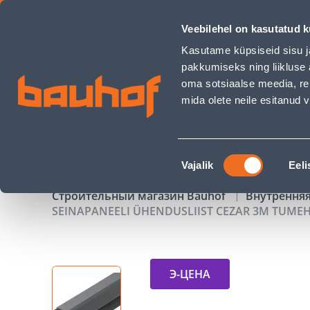
SEINAPANEELI ÜHENDUSLIIST CEZAR 3M TUMEHALL - Bauhof
Veebilehel on kasutatud k
Магазины
Обслуживание бизнес-клиентов
Kasutame küpsiseid sisu j
pakkumiseks ning liikluse 
oma sotsiaalse meedia, re
mida olete neile esitanud
ТОВАРЫ
АКЦИИ
К
Nõusoleku
Vajalik
Eeli
valik
Строительный магазин Bauhof
Внутрення
SEINAPANEELI ÜHENDUSLIIST CEZAR 3M TUME
Э-ЦЕНА