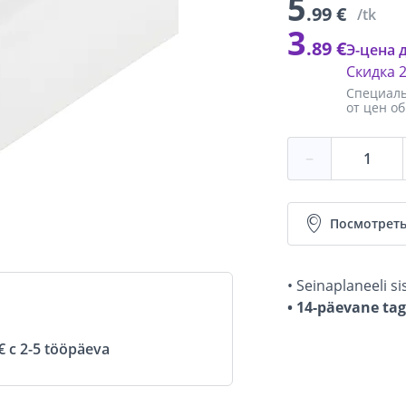
5
.99 €
/tk
3
.89 €
Э-цена 
Скидка
Специаль
от цен о
−
Посмотреть
• Seinaplaneeli s
• 14-päevane ta
 с 2-5 tööpäeva