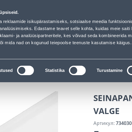
ded
Обслуживание частных клиентов
Услуги
Предложения о 
üpsiseid.
a reklaamide isikupärastamiseks, sotsiaalse meedia funktsiooni
ПОИСК
analüüsimiseks. Edastame teavet selle kohta, kuidas meie saiti 
klaami- ja analüüsipartneritele, kes võivad seda kombineerida 
 või mida nad on kogunud teiepoolse teenuste kasutamise käigus.
АТАЛОГИ
АРЕНДА ИНСТРУМЕНТОВ
РАСС
я отделка
Настенные покрытия
Молдинги для ст
stused
Statistika
Turustamine
SEINAPAN
VALGE
Артикул:
734030