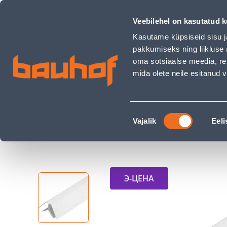
SEINAPANEELI SISENURK CEZAR 3M VALGE - Bauhof has loa
Магазины
Обслуживание бизнес-клиентов
Veebilehel on kasutatud k
Kasutame küpsiseid sisu j
pakkumiseks ning liikluse 
oma sotsiaalse meedia, re
mida olete neile esitanud
ТОВАРЫ
АКЦИИ
К
Nõusoleku
Строительный магазин Bauhof
Внутрення
Vajalik
Eeli
valik
SEINAPANEELI SISENURK CEZAR 3M VALGE
Э-ЦЕНА