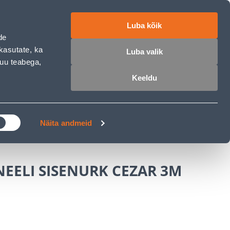
работе
ET
RU
EN
Luba kõik
de
Войти
Избранное
Корзина
kasutate, ka
Luba valik
muu teabega,
Keeldu
РОЧКА
КЛУБ МАСТЕРОВ
БЛОГИ
еновых панелей
Näita andmeid
EELI SISENURK CEZAR 3M