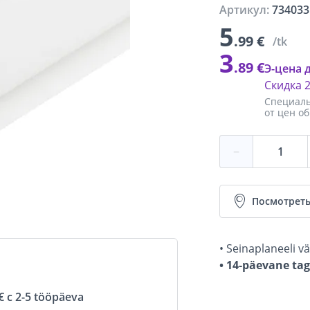
Артикул:
734033
5
.99 €
/tk
3
.89 €
Э-цена 
Скидка
Специаль
от цен о
−
Посмотреть
• Seinaplaneeli vä
• 14-päevane ta
 с 2-5 tööpäeva