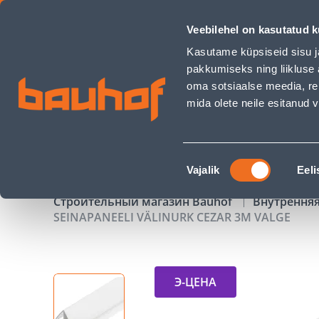
SEINAPANEELI VÄLINURK CEZAR 3M VALGE - Bauhof has loa
Veebilehel on kasutatud k
Магазины
Обслуживание бизнес-клиентов
Kasutame küpsiseid sisu j
pakkumiseks ning liikluse 
oma sotsiaalse meedia, re
mida olete neile esitanud
ТОВАРЫ
АКЦИИ
К
Nõusoleku
Vajalik
Eeli
valik
Строительный магазин Bauhof
Внутрення
SEINAPANEELI VÄLINURK CEZAR 3M VALGE
Э-ЦЕНА