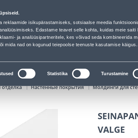
ded
00
04
59
06
Kuni 20% LISAKS koodiga!
ДНЕЙ
ЧАСЫ
МИН
СЕК
üpsiseid.
Обслуживание частных клиентов
Услуги
Предложения о 
a reklaamide isikupärastamiseks, sotsiaalse meedia funktsiooni
analüüsimiseks. Edastame teavet selle kohta, kuidas meie saiti 
klaami- ja analüüsipartneritele, kes võivad seda kombineerida 
ПОИСК
 või mida nad on kogunud teiepoolse teenuste kasutamise käigus.
АТАЛОГИ
АРЕНДА ИНСТРУМЕНТОВ
РАСС
stused
Statistika
Turustamine
я отделка
Настенные покрытия
Молдинги для ст
SEINAPA
VALGE