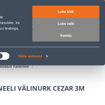
Luba kõik
работе
ET
RU
EN
de
kasutate, ka
Luba valik
muu teabega,
Войти
Избранное
Корзина
Keeldu
РОЧКА
КЛУБ МАСТЕРОВ
БЛОГИ
Näita andmeid
еновых панелей
NEELI VÄLINURK CEZAR 3M