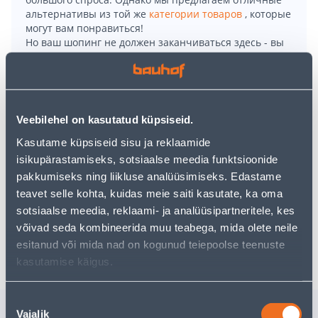
альтернативы из той же
категории товаров
, которые
могут вам понравиться!
Но ваш шопинг не должен заканчиваться здесь - вы
можете продолжить свои исследования, вернувшись
главную страницу
или используя нашу мощную
функцию поиска, чтобы найти еще более приятные
варианты. Удачных покупок!
Veebilehel on kasutatud küpsiseid.
• Nailonist spagettide serveerimislusikas
Kasutame küpsiseid sisu ja reklaamide
polüpropüleenist käepidemega.
isikupärastamiseks, sotsiaalse meedia funktsioonide
• Pestav nõudepesumasinas.
pakkumiseks ning liikluse analüüsimiseks. Edastame
• 14-päevane tagastusõigus.
teavet selle kohta, kuidas meie saiti kasutate, ka oma
sotsiaalse meedia, reklaami- ja analüüsipartneritele, kes
võivad seda kombineerida muu teabega, mida olete neile
Доставка невозможна
esitanud või mida nad on kogunud teiepoolse teenuste
kasutamise käigus.
Nõusoleku
Похожие продукты
Vajalik
valik