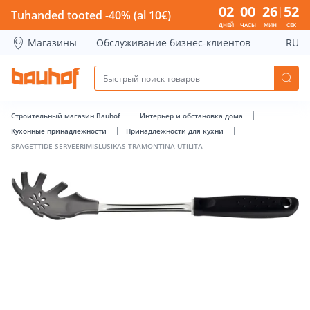
SPAGETTIDE SERVEERIMISLUSIKAS TRAMONTINA UTILITA - Ba
02
00
26
51
Tuhanded tooted -40% (al 10€)
ДНЕЙ
ЧАСЫ
МИН
СЕК
Магазины
Обслуживание бизнес-клиентов
RU
Строительный магазин Bauhof
Интерьер и обстановка дома
Кухонные принадлежности
Принадлежности для кухни
SPAGETTIDE SERVEERIMISLUSIKAS TRAMONTINA UTILITA