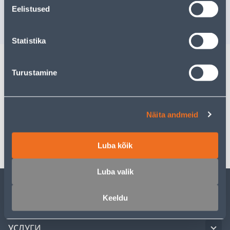
Доставка невозможна
Доставка не
Eelistused
РАСПРОДАНО
РА
Statistika
Turustamine
Описание
Спецификация
Näita andmeid
Транспорт
Luba kõik
Luba valik
Keeldu
ОБСЛУЖИВАНИЕ ЧАСТНЫХ КЛИЕНТОВ
УСЛУГИ