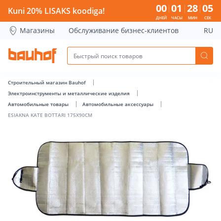
ESIAKNA KATE BOTTARI 175X90CM - Bauhof has loaded
00
01
28
04
Kuni 20% LISAKS koodiga!
ДНЕЙ
ЧАСЫ
МИН
СЕК
Магазины
Обслуживание бизнес-клиентов
RU
Строительный магазин Bauhof
Электроинструменты и металлические изделия
Автомобильные товары
Автомобильные аксессуары
ESIAKNA KATE BOTTARI 175X90CM