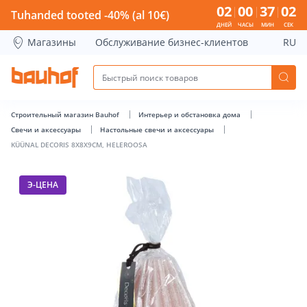
KÜÜNAL DECORIS 8X8X9CM, HELEROOSA - Bauhof has load
02
00
37
01
Tuhanded tooted -40% (al 10€)
ДНЕЙ
ЧАСЫ
МИН
СЕК
Магазины
Обслуживание бизнес-клиентов
RU
Строительный магазин Bauhof
Интерьер и обстановка дома
Свечи и аксессуары
Настольные свечи и аксессуары
KÜÜNAL DECORIS 8X8X9CM, HELEROOSA
Э-ЦЕНА