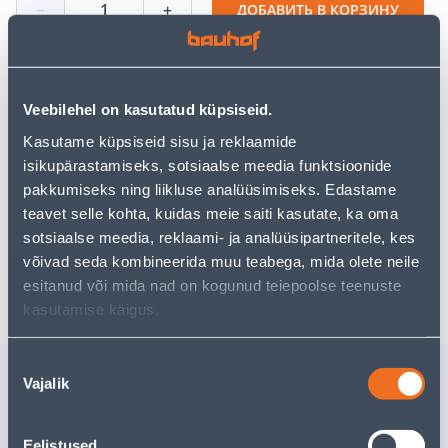
−
+
ДОБАВИТЬ В КОРЗИНУ
Veebilehel on kasutatud küpsiseid.
Посмотреть наличие
Kasutame küpsiseid sisu ja reklaamide
isikupärastamiseks, sotsiaalse meedia funktsioonide
pakkumiseks ning liikluse analüüsimiseks. Edastame
Предполагаемая доставка 3,69 € от 2-5 tööpäeva
teavet selle kohta, kuidas meie saiti kasutate, ka oma
Посылочный автомат от 2,29 € с 2-5 tööpäeva
sotsiaalse meedia, reklaami- ja analüüsipartneritele, kes
võivad seda kombineerida muu teabega, mida olete neile
Забрать в магазине, с 08.08.2026
esitanud või mida nad on kogunud teiepoolse teenuste
kasutamise käigus.
Nõusoleku
Похожие продукты
Vajalik
valik
LUSIKAHOIDJA
WOK-PAN
9X11X28CM KROOM
DIAM 30
Eelistused
8CM.