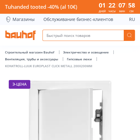
KONKTROLL-LUUK EUROPLAST CLICK METALL 200X200MM - B
01
22
07
58
Tuhanded tooted -40% (al 10€)
ДНЕЙ
ЧАСЫ
МИН
СЕК
Магазины
Обслуживание бизнес-клиентов
RU
Строительный магазин Bauhof
Электричество и освещение
Вентиляция, трубы и аксессуары
Гипсовые люки
KONKTROLL-LUUK EUROPLAST CLICK METALL 200X200MM
Э-ЦЕНА