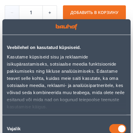
−
+
ДОБАВИТЬ В КОРЗИНУ
Посмотреть наличие
Veebilehel on kasutatud küpsiseid.
Kasutame küpsiseid sisu ja reklaamide
isikupärastamiseks, sotsiaalse meedia funktsioonide
• 14-päevane tagastusõigus.
pakkumiseks ning liikluse analüüsimiseks. Edastame
teavet selle kohta, kuidas meie saiti kasutate, ka oma
sotsiaalse meedia, reklaami- ja analüüsipartneritele, kes
Предполагаемая доставка 3,69 € от 2-5 tööpäeva
võivad seda kombineerida muu teabega, mida olete neile
Посылочный автомат от 2,29 € с 2-5 tööpäeva
esitanud või mida nad on kogunud teiepoolse teenuste
kasutamise käigus.
Забрать в магазине, с 09.08.2026
Nõusoleku
Vajalik
valik