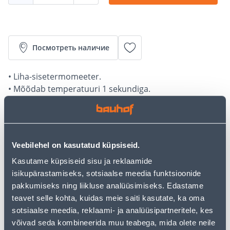
Посмотреть наличие
• Liha-sisetermomeeter.
• Mõõdab temperatuuri 1 sekundiga.
• Kokkupandav roostevaba terasest mõõtevarras.
• 14-päevane tagastusõigus.
Калькулятор рассрочки
Veebilehel on kasutatud küpsiseid.
Kasutame küpsiseid sisu ja reklaamide
Депозит
Платежи
isikupärastamiseks, sotsiaalse meedia funktsioonide
pakkumiseks ning liikluse analüüsimiseks. Edastame
teavet selle kohta, kuidas meie saiti kasutate, ka oma
13
.32 €
Ежемесячный платеж
sotsiaalse meedia, reklaami- ja analüüsipartneritele, kes
võivad seda kombineerida muu teabega, mida olete neile