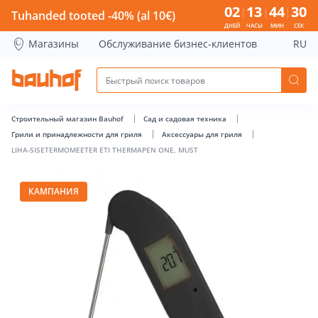
LIHA-SISETERMOMEETER ETI THERMAPEN ONE, MUST - Bauho
02
13
44
29
Tuhanded tooted -40% (al 10€)
ДНЕЙ
ЧАСЫ
МИН
СЕК
Магазины
Обслуживание бизнес-клиентов
RU
Строительный магазин Bauhof
Сад и садовая техника
Грили и принадлежности для гриля
Аксессуары для гриля
LIHA-SISETERMOMEETER ETI THERMAPEN ONE, MUST
КАМПАНИЯ