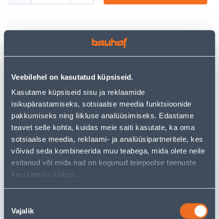
Посмотреть наличие
Veebilehel on kasutatud küpsiseid.
• 14-päevane tagastusõigus.
Kasutame küpsiseid sisu ja reklaamide
• HANKIJA LAOST TELLITAV TOODE
isikupärastamiseks, sotsiaalse meedia funktsioonide
pakkumiseks ning liikluse analüüsimiseks. Edastame
Ожидаемая доставка домой от 16,90 € с 07.09.2026
teavet selle kohta, kuidas meie saiti kasutate, ka oma
sotsiaalse meedia, reklaami- ja analüüsipartneritele, kes
võivad seda kombineerida muu teabega, mida olete neile
esitanud või mida nad on kogunud teiepoolse teenuste
kasutamise käigus.
Похожие продукты
JUUKSELÕIKUSMASIN
TOIDUKU
Nõusoleku
XIAOMI EU BHR5892EU
FREYA ET
Vajalik
valik