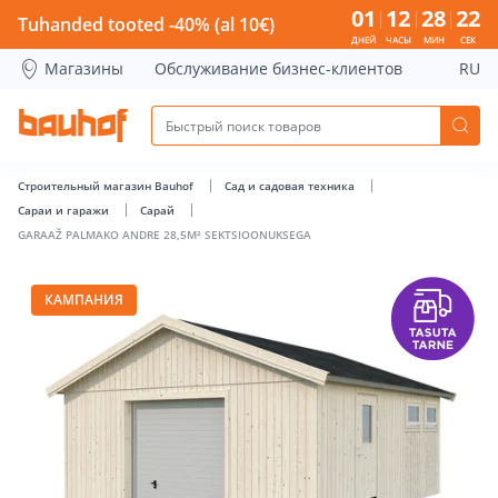
GARAAŽ PALMAKO ANDRE 28,5M² SEKTSIOONUKSEGA - Bauh
01
12
28
22
Tuhanded tooted -40% (al 10€)
ДНЕЙ
ЧАСЫ
МИН
СЕК
Магазины
Обслуживание бизнес-клиентов
RU
Строительный магазин Bauhof
Сад и садовая техника
Сараи и гаражи
Сарай
GARAAŽ PALMAKO ANDRE 28,5M² SEKTSIOONUKSEGA
КАМПАНИЯ