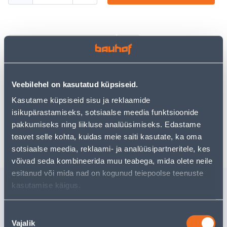
Посмотреть наличие
Veebilehel on kasutatud küpsiseid.
• 14-päevane tagastusõigus.
• HANKIJA LAOST TELLITAV TOODE
Kasutame küpsiseid sisu ja reklaamide
isikupärastamiseks, sotsiaalse meedia funktsioonide
pakkumiseks ning liikluse analüüsimiseks. Edastame
Ожидаемая доставка домой от 16,90 € с 07.09.2026
teavet selle kohta, kuidas meie saiti kasutate, ka oma
sotsiaalse meedia, reklaami- ja analüüsipartneritele, kes
võivad seda kombineerida muu teabega, mida olete neile
esitanud või mida nad on kogunud teiepoolse teenuste
Похожие продукты
kasutamise käigus.
JUUKSELÕIKUSMASIN
RIIUL IN
XIAOMI EU BHR5892EU
RIPUTAM
Nõusoleku
570X435
Vajalik
valik