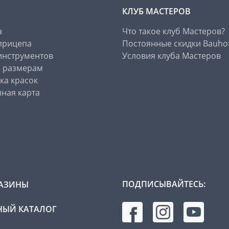
КЛУБ МАСТЕРОВ
а
Что такое клуб Мастеров?
прицепа
Постоянные скидки Bauho
инструментов
Условия клуба Мастеров
о размерам
ка красок
ная карта
ПОДПИСЫВАЙТЕСЬ:
АЗИНЫ
ЫЙ КАТАЛОГ