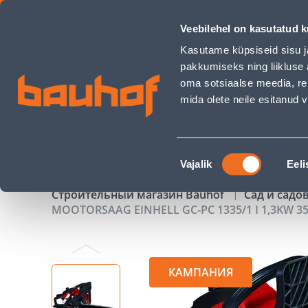
MOOTORSAAG EINHELL GC-PC 1335/1 I 1,3KW 35CM - Bauhof
Veebilehel on kasutatud k
Магазины
Обслуживание бизнес-клиентов
Kasutame küpsiseid sisu j
pakkumiseks ning liikluse 
oma sotsiaalse meedia, re
mida olete neile esitanud
ТОВАРЫ
АКЦИИ
К
Nõusoleku
Vajalik
Eeli
valik
Строительный магазин Bauhof
Сад и садо
MOOTORSAAG EINHELL GC-PC 1335/1 I 1,3KW 3
КАМПАНИЯ