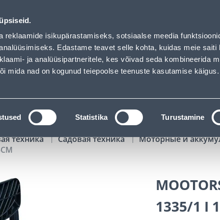
 has loaded
02
14
16
35
Tuhanded tooted -40% (al 10€)
ДНЕЙ
ЧАСЫ
МИН
СЕК
üpsiseid.
Обслуживание частных клиентов
Услуги
Предложения о 
a reklaamide isikupärastamiseks, sotsiaalse meedia funktsiooni
analüüsimiseks. Edastame teavet selle kohta, kuidas meie saiti 
klaami- ja analüüsipartneritele, kes võivad seda kombineerida 
ПОИСК
 või mida nad on kogunud teiepoolse teenuste kasutamise käigus.
АТАЛОГИ
АРЕНДА ИНСТРУМЕНТОВ
РАСС
stused
Statistika
Turustamine
вая техника
Садовая техника
Моторные и аккум
5CM
MOOTORS
1335/1 I