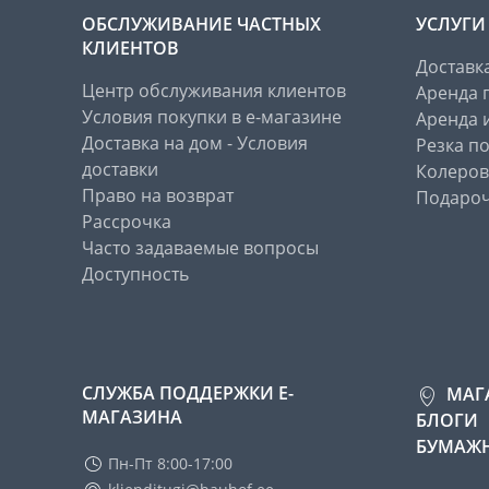
ОБСЛУЖИВАНИЕ ЧАСТНЫХ
УСЛУГИ
КЛИЕНТОВ
Доставк
Центр обслуживания клиентов
Аренда 
Условия покупки в е-магазине
Аренда 
Доставка на дом - Условия
Резка п
доставки
Колеров
Право на возврат
Подароч
Рассрочка
Часто задаваемые вопросы
Доступность
СЛУЖБА ПОДДЕРЖКИ Е-
МАГ
МАГАЗИНА
БЛОГИ
БУМАЖН
Пн-Пт 8:00-17:00