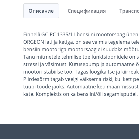
Описание
Спецификация
Трансп
Einhelli GC-PC 1335/1 I bensiini mootorsaag ühen
ORGEON lati ja ketiga, on see valmis tegelema tei
bensiinimootoriga mootorsaag ei suudaks mõõtu lõ
Tänu mitmetele tehnilise toe funktsioonidele on 
stressi ja väsimust. Kütusepump ja automaatne õ
mootori stabiilse töö. Tagasilöögikaitse ja kiirre
Piirdesõrm tagab veelgi väiksema riski, kui kett p
tüüpi tööde jaoks. Automaatne keti määrimissüstee
kate. Komplektis on ka bensiini/õli segamispudel.