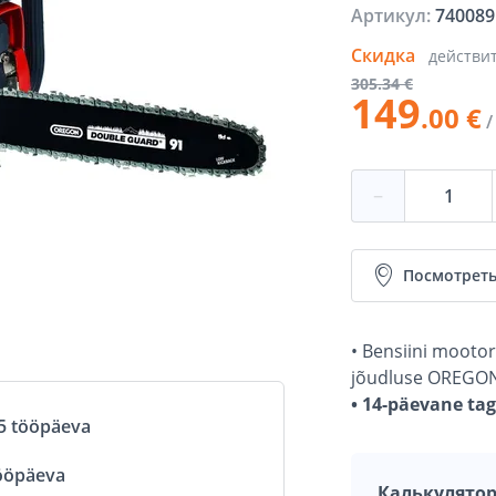
Артикул:
740089
Скидка
действи
305
.34 €
149
.00 €
/
−
Посмотреть
• Bensiini mooto
jõudluse OREGON-i
• 14-päevane ta
5 tööpäeva
ööpäeva
Калькулятор