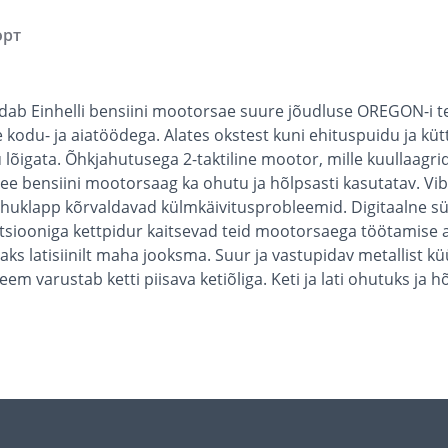
орт
dab Einhelli bensiini mootorsae suure jõudluse OREGON-i te
e kodu- ja aiatöödega. Alates okstest kuni ehituspuidu ja 
igata. Õhkjahutusega 2-taktiline mootor, mille kuullaagrid
see bensiini mootorsaag ka ohutu ja hõlpsasti kasutatav. V
huklapp kõrvaldavad külmkäivitusprobleemid. Digitaalne süü
aktsiooniga kettpidur kaitsevad teid mootorsaega töötamise a
eaks latisiinilt maha jooksma. Suur ja vastupidav metallist 
m varustab ketti piisava ketiõliga. Keti ja lati ohutuks ja 