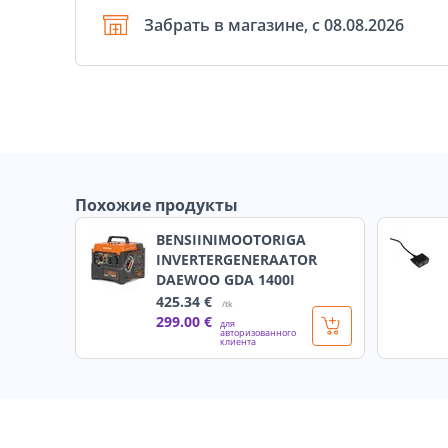
Забрать в магазине, с 08.08.2026
Похожие продукты
BENSIINIMOOTORIGA
INVERTERGENERAATOR
DAEWOO GDA 1400I
425
.34 €
/tk
299
.00 €
для
авторизованного
клиента