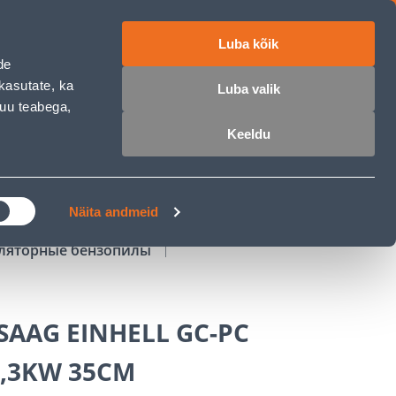
Luba kõik
работе
ET
RU
EN
de
kasutate, ka
Luba valik
muu teabega,
Войти
Избранное
Корзина
Keeldu
РОЧКА
КЛУБ МАСТЕРОВ
БЛОГИ
Näita andmeid
уляторные бензопилы
AAG EINHELL GC-PC
 1,3KW 35CM