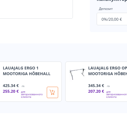
Депозит
LAUAJALG ERGO 1
LAUAJALG ERGO OP
MOOTORIGA HÕBEHALL
MOOTORIGA HÕBE
425
.34 €
345
.34 €
/tk
/tk
255
.20 €
207
.20 €
для
для
авторизованного
авторизованног
клиента
клиента