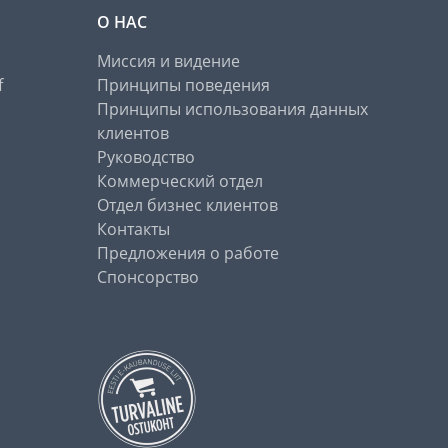
О НАС
Миссия и видение
f
Принципы поведения
Принципы использования данных
клиентов
Руководство
Коммерческий отдел
Отдел бизнес клиентов
Контакты
Предложения о работе
Спонсорство