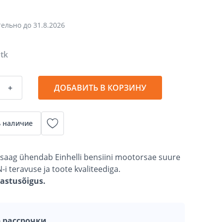
тельно до
31.8.2026
 tk
+
ДОБАВИТЬ В КОРЗИНУ
 наличие
rsaag ühendab Einhelli bensiini mootorsae suure
 teravuse ja toote kvaliteediga.
gastusõigus.
 рассрочки