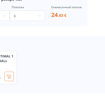
Платежи
Ежемесячный платеж
24
.83 €
TIMAL 1
HALL
о