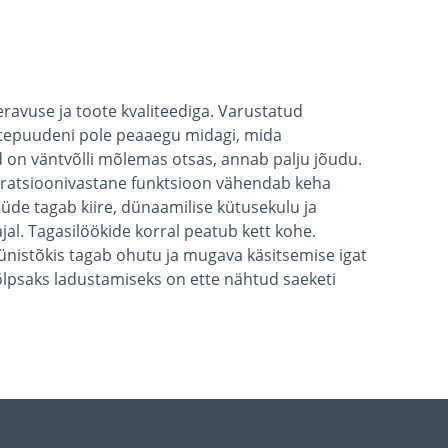
ravuse ja toote kvaliteediga. Varustatud
küttepuudeni pole peaaegu midagi, mida
 on väntvõlli mõlemas otsas, annab palju jõudu.
ibratsioonivastane funktsioon vähendab keha
de tagab kiire, dünaamilise kütusekulu ja
jal. Tagasilöökide korral peatub kett kohe.
küünistõkis tagab ohutu ja mugava käsitsemise igat
hõlpsaks ladustamiseks on ette nähtud saeketi