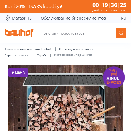
KÜTTEPUUDE VARJUALUNE - Bauhof has loaded
00
19
36
24
Kuni 20% LISAKS koodiga!
ДНЕЙ
ЧАСЫ
МИН
СЕК
Магазины
Обслуживание бизнес-клиентов
RU
Строительный магазин Bauhof
Сад и садовая техника
Сараи и гаражи
Сарай
KÜTTEPUUDE VARJUALUNE
Э-ЦЕНА