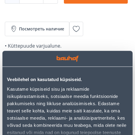
Посмотреть наличие
• Küttepuude varjualune.
• Mõõdud: 217 x 89 x 154/142 cm.
• 14-päevane tagastusõigus.
• HANKIJA LAOST TELLITAV TOODE
Veebilehel on kasutatud küpsiseid.
Калькулятор рассрочки
Kasutame küpsiseid sisu ja reklaamide
Депозит
Платежи
isikupärastamiseks, sotsiaalse meedia funktsioonide
pakkumiseks ning liikluse analüüsimiseks. Edastame
teavet selle kohta, kuidas meie saiti kasutate, ka oma
sotsiaalse meedia, reklaami- ja analüüsipartneritele, kes
55
.83 €
Ежемесячный платеж
võivad seda kombineerida muu teabega, mida olete neile
esitanud või mida nad on kogunud teiepoolse teenuste