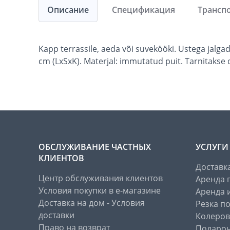
Описание
Спецификация
Трансп
Kapp terrassile, aeda või suvekööki. Ustega jalgade
cm (LxSxK). Materjal: immutatud puit. Tarnitakse
ОБСЛУЖИВАНИЕ ЧАСТНЫХ
УСЛУГИ
КЛИЕНТОВ
Доставк
Центр обслуживания клиентов
Аренда 
Условия покупки в е-магазине
Аренда 
Доставка на дом - Условия
Резка п
доставки
Колеров
Право на возврат
Подароч