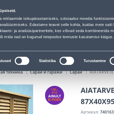
aded
00
04
50
43
Kuni 20% LISAKS koodiga!
ДНЕЙ
ЧАСЫ
МИН
СЕК
üpsiseid.
Обслуживание частных клиентов
Услуги
Предложения о 
a reklaamide isikupärastamiseks, sotsiaalse meedia funktsiooni
analüüsimiseks. Edastame teavet selle kohta, kuidas meie saiti 
klaami- ja analüüsipartneritele, kes võivad seda kombineerida 
ПОИСК
 või mida nad on kogunud teiepoolse teenuste kasutamise käigus.
АТАЛОГИ
АРЕНДА ИНСТРУМЕНТОВ
РАСС
stused
Statistika
Turustamine
вая техника
Сараи и гаражи
Сарай
AIATARVETE
AIATARVE
87X40X9
Артикул:
740163