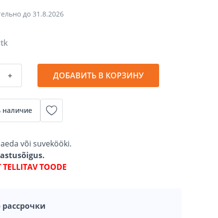
тельно до
31.8.2026
 tk
+
ДОБАВИТЬ В КОРЗИНУ
 наличие
, aeda või suvekööki.
gastusõigus.
T TELLITAV TOODE
 рассрочки