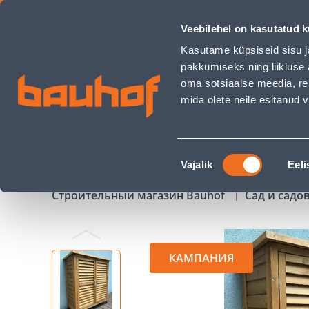
AIATARVETE KAPP TERRASSILE 87X40X95CM - Bauhof has lo
Veebilehel on kasutatud k
Магазины
Обслуживание бизнес-клиентов
Kasutame küpsiseid sisu j
pakkumiseks ning liikluse 
oma sotsiaalse meedia, re
mida olete neile esitanud
ТОВАРЫ
АКЦИИ
К
Nõusoleku
Vajalik
Eeli
valik
Строительный магазин Bauhof
Сад и садо
КАМПАНИЯ