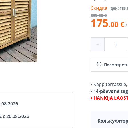
Скидка
действи
299
.00 €
175
.00 €
/
−
Посмотреть
• Kapp terrassile
• 14-päevane ta
• HANKIJA LAOS
.08.2026
 с 20.08.2026
Калькулятор