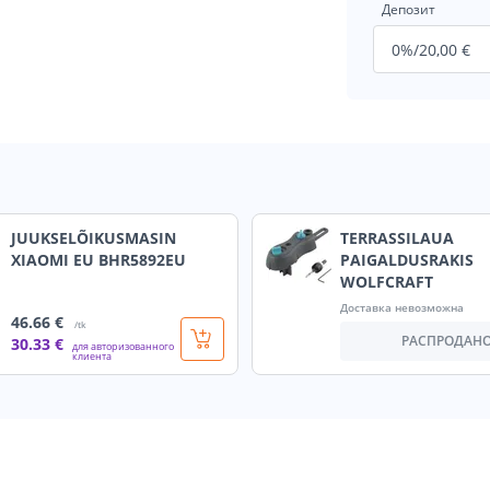
Депозит
JUUKSELÕIKUSMASIN
TERRASSILAUA
XIAOMI EU BHR5892EU
PAIGALDUSRAKIS
WOLFCRAFT
Доставка невозможна
46
.66 €
/tk
РАСПРОДАН
30
.33 €
для авторизованного
клиента