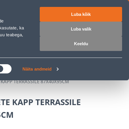
Luba kõik
работе
ET
RU
EN
de
kasutate, ka
Luba valik
muu teabega,
Войти
Избранное
Корзина
Keeldu
РОЧКА
КЛУБ МАСТЕРОВ
БЛОГИ
Näita andmeid
 KAPP TERRASSILE 87X40X95CM
TE KAPP TERRASSILE
5CM