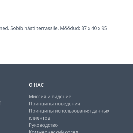
emed. Sobib hästi terrassile. Mõõdud: 87 x 40 x 95
О НАС
Миссия и видение
f
Принципы поведения
Принципы использования данных
клиентов
Руководство
Коммерческий отдел