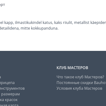
орт
l kapp, ilmastikukindel katus, kaks riiulit, metallist käepid
 detailidena, mitte kokkupanduna.
КЛУБ МАСТЕРОВ
а
Что такое клуб Мастеров?
прицепа
Постоянные скидки Bauho
инструментов
Условия клуба Мастеров
о размерам
ка красок
ная карта