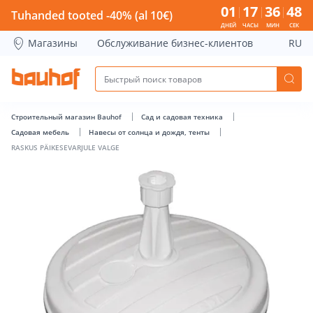
RASKUS PÄIKESEVARJULE VALGE - Bauhof has loaded
01
17
36
48
Tuhanded tooted -40% (al 10€)
ДНЕЙ
ЧАСЫ
МИН
СЕК
Магазины
Обслуживание бизнес-клиентов
RU
Строительный магазин Bauhof
Сад и садовая техника
Садовая мебель
Навесы от солнца и дождя, тенты
RASKUS PÄIKESEVARJULE VALGE