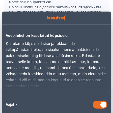
могут вам понравиться!
Но ваш шопинг не должен заканчиваться здесь - вы
можете продолжить свои исследования, вернувшись
главную страницу
или используя нашу мощную
функцию поиска, чтобы найти еще более приятные
варианты. Удачных покупок!
Veebilehel on kasutatud küpsiseid.
• Raskus päikesevarjule diameetriga 18 - 32 mm.
Kasutame küpsiseid sisu ja reklaamide
• Värv: valge.
isikupärastamiseks, sotsiaalse meedia funktsioonide
• 14-päevane tagastusõigus.
pakkumiseks ning liikluse analüüsimiseks. Edastame
teavet selle kohta, kuidas meie saiti kasutate, ka oma
sotsiaalse meedia, reklaami- ja analüüsipartneritele, kes
Доставка невозможна
võivad seda kombineerida muu teabega, mida olete neile
esitanud või mida nad on kogunud teiepoolse teenuste
kasutamise käigus.
Похожие продукты
Nõusoleku
VANNIKÄEPIDE 31CM
VALAMU 
Vajalik
valik
HACEKA ASPEN KROOM
40X29X1