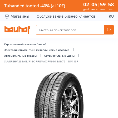
SUVEREHV 235/65/R16C FIREMAX FM916 E/B/72 115/113R - B
02
05
59
58
Tuhanded tooted -40% (al 10€)
ДНЕЙ
ЧАСЫ
МИН
СЕК
Магазины
Обслуживание бизнес-клиентов
RU
Строительный магазин Bauhof
Электроинструменты и металлические изделия
Автомобильные товары
Автомобильные шины
SUVEREHV 235/65/R16C FIREMAX FM916 E/B/72 115/113R