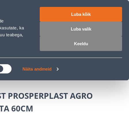
работе
ET
RU
EN
Luba kõik
de
Войти
Избранное
Корзина
kasutate, ka
Luba valik
muu teabega,
Keeldu
РОЧКА
КЛУБ МАСТЕРОВ
БЛОГИ
конные ящики и аксессуары
Näita andmeid
T PROSPERPLAST AGRO
TA 60CM