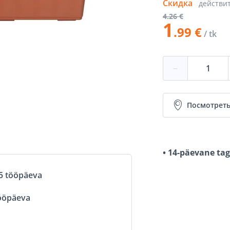
Скидка
действи
4
.26 €
1
.99 €
/ tk
−
Посмотреть
• 14-päevane ta
5 tööpäeva
ööpäeva