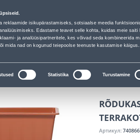
 has loaded
Обслуживание частных клиентов
Услуги
Предложения о 
üpsiseid.
a reklaamide isikupärastamiseks, sotsiaalse meedia funktsiooni
ПОИСК
analüüsimiseks. Edastame teavet selle kohta, kuidas meie saiti 
klaami- ja analüüsipartneritele, kes võivad seda kombineerida 
 või mida nad on kogunud teiepoolse teenuste kasutamise käigus.
АТАЛОГИ
АРЕНДА ИНСТРУМЕНТОВ
РАСС
вая техника
Горшки для цветов и аксессуары
Бал
stused
Statistika
Turustamine
0CM
RÕDUKAS
TERRAKO
Артикул:
740866