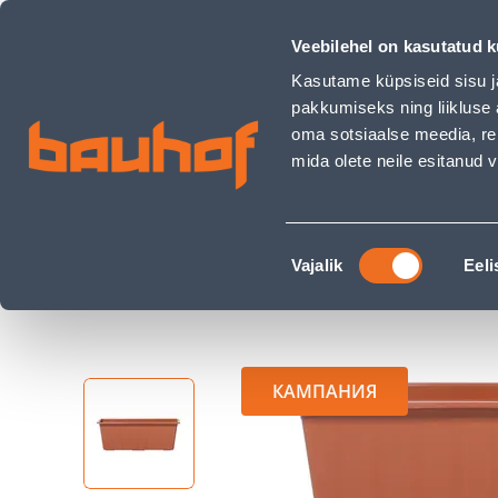
RÕDUKAST PROSPERPLAST AGRO TERRAKOTA 60CM - Bauhof
Магазины
Обслуживание бизнес-клиентов
Veebilehel on kasutatud k
Kasutame küpsiseid sisu j
pakkumiseks ning liikluse 
oma sotsiaalse meedia, re
mida olete neile esitanud
ТОВАРЫ
АКЦИИ
К
Nõusoleku
Строительный магазин Bauhof
Сад и садо
Vajalik
Eeli
valik
RÕDUKAST PROSPERPLAST AGRO TERRAKOTA 6
КАМПАНИЯ