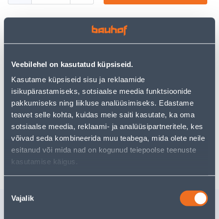
Посмотреть наличие
Veebilehel on kasutatud küpsiseid.
Kasutame küpsiseid sisu ja reklaamide
• 14-päevane tagastusõigus.
isikupärastamiseks, sotsiaalse meedia funktsioonide
pakkumiseks ning liikluse analüüsimiseks. Edastame
teavet selle kohta, kuidas meie saiti kasutate, ka oma
Предполагаемая доставка 3,69 € от 2-5 tööpäeva
sotsiaalse meedia, reklaami- ja analüüsipartneritele, kes
Посылочный автомат от 2,29 € с 2-5 tööpäeva
võivad seda kombineerida muu teabega, mida olete neile
esitanud või mida nad on kogunud teiepoolse teenuste
Забрать в магазине, с 06.08.2026
kasutamise käigus.
Nõusoleku
Vajalik
valik
Похожие продукты