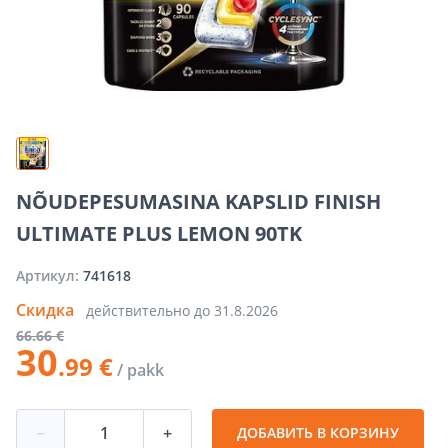
NÕUDEPESUMASINA KAPSLID FINISH
ULTIMATE PLUS LEMON 90TK
Артикул:
741618
Скидка
действительно до
31.8.2026
66
.66 €
30
.99 €
/ pakk
−
+
ДОБАВИТЬ В КОРЗИНУ