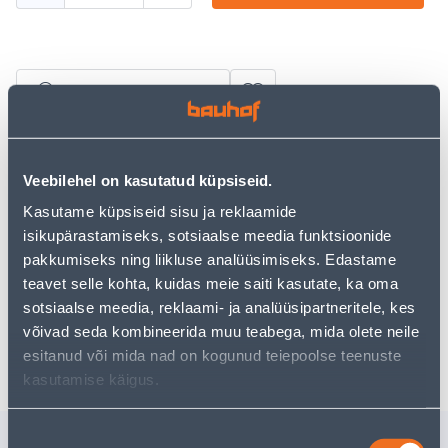
Посмотреть наличие
• Nõudepesumasina kapslid.
• Pakis 90 tk.
Veebilehel on kasutatud küpsiseid.
• 14-päevane tagastusõigus.
Kasutame küpsiseid sisu ja reklaamide
isikupärastamiseks, sotsiaalse meedia funktsioonide
pakkumiseks ning liikluse analüüsimiseks. Edastame
Предполагаемая доставка 4,19 € от 2-5 tööpäeva
teavet selle kohta, kuidas meie saiti kasutate, ka oma
Посылочный автомат от 2,29 € с 2-5 tööpäeva
sotsiaalse meedia, reklaami- ja analüüsipartneritele, kes
võivad seda kombineerida muu teabega, mida olete neile
Забрать в магазине, с 06.08.2026
esitanud või mida nad on kogunud teiepoolse teenuste
kasutamise käigus.
Nõusoleku
Похожие продукты