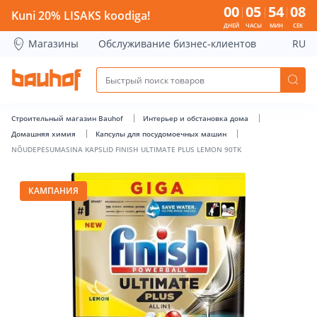
NÕUDEPESUMASINA KAPSLID FINISH ULTIMATE PLUS LEMON 
00
05
54
08
Kuni 20% LISAKS koodiga!
ДНЕЙ
ЧАСЫ
МИН
СЕК
Магазины
Обслуживание бизнес-клиентов
RU
Строительный магазин Bauhof
Интерьер и обстановка дома
Домашняя химия
Капсулы для посудомоечных машин
NÕUDEPESUMASINA KAPSLID FINISH ULTIMATE PLUS LEMON 90TK
КАМПАНИЯ