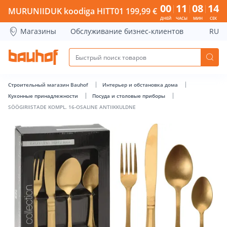
SÖÖGIRIISTADE KOMPL. 16-OSALINE ANTIIKKULDNE - Bauhof
00
11
08
13
MURUNIIDUK koodiga HITT01 199,99 €
ДНЕЙ
ЧАСЫ
МИН
СЕК
Магазины
Обслуживание бизнес-клиентов
RU
Строительный магазин Bauhof
Интерьер и обстановка дома
Кухонные принадлежности
Посуда и столовые приборы
SÖÖGIRIISTADE KOMPL. 16-OSALINE ANTIIKKULDNE