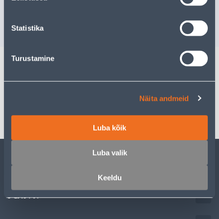
Доставка невозможна
РАСПРОДАНО
3
.00 €
Statistika
/tk
Turustamine
Спецификация
Näita andmeid
Транспорт
Luba kõik
Luba valik
ОБСЛУЖИВАНИЕ ЧАСТНЫХ КЛИЕНТОВ
Keeldu
УСЛУГИ