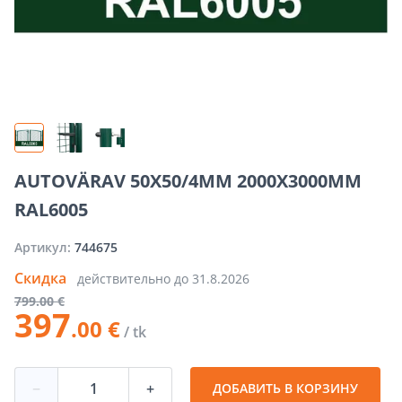
AUTOVÄRAV 50X50/4MM 2000X3000MM
RAL6005
Артикул:
744675
Скидка
действительно до
31.8.2026
799
.00 €
397
.00 €
/ tk
−
+
ДОБАВИТЬ В КОРЗИНУ