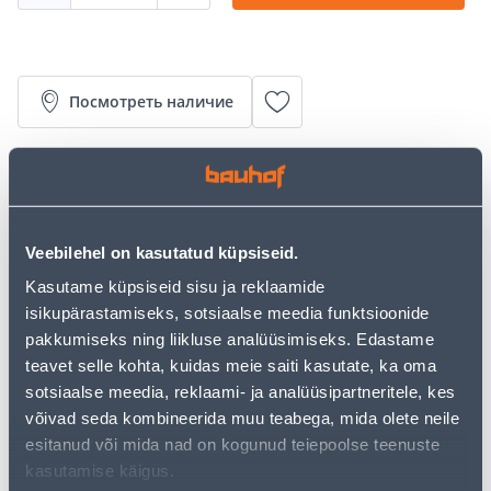
Посмотреть наличие
• 14-päevane tagastusõigus.
• HANKIJA LAOST TELLITAV TOODE
Veebilehel on kasutatud küpsiseid.
Калькулятор рассрочки
Kasutame küpsiseid sisu ja reklaamide
isikupärastamiseks, sotsiaalse meedia funktsioonide
Депозит
Платежи
pakkumiseks ning liikluse analüüsimiseks. Edastame
teavet selle kohta, kuidas meie saiti kasutate, ka oma
sotsiaalse meedia, reklaami- ja analüüsipartneritele, kes
66
.17 €
võivad seda kombineerida muu teabega, mida olete neile
Ежемесячный платеж
esitanud või mida nad on kogunud teiepoolse teenuste
kasutamise käigus.