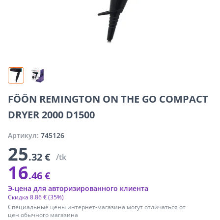
FÖÖN REMINGTON ON THE GO COMPACT
DRYER 2000 D1500
Артикул:
745126
25
.32 €
/tk
16
.46 €
Э-цена для авторизированного клиента
Скидка
8
.
86 €
(35%)
Специальные цены интернет-магазина могут отличаться от
цен обычного магазина