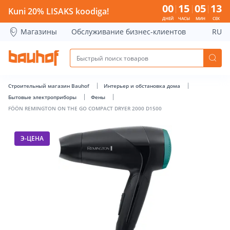
FÖÖN REMINGTON ON THE GO COMPACT DRYER 2000 D1500 
00
15
05
13
Kuni 20% LISAKS koodiga!
ДНЕЙ
ЧАСЫ
МИН
СЕК
Магазины
Обслуживание бизнес-клиентов
RU
Строительный магазин Bauhof
Интерьер и обстановка дома
Бытовые электроприборы
Фены
FÖÖN REMINGTON ON THE GO COMPACT DRYER 2000 D1500
Э-ЦЕНА