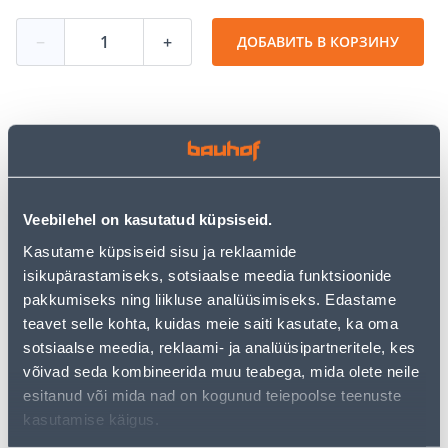
−
+
ДОБАВИТЬ В КОРЗИНУ
Посмотреть наличие
• Kompaktne disain, kokkupandav käepide.
Veebilehel on kasutatud küpsiseid.
• Kahe kuumuse seade ja 2000 W võimsus tagavad alati
Kasutame küpsiseid sisu ja reklaamide
kauni välimuse.
isikupärastamiseks, sotsiaalse meedia funktsioonide
• 14-päevane tagastusõigus.
pakkumiseks ning liikluse analüüsimiseks. Edastame
teavet selle kohta, kuidas meie saiti kasutate, ka oma
Предполагаемая доставка 3,69 € от 2-5 tööpäeva
sotsiaalse meedia, reklaami- ja analüüsipartneritele, kes
võivad seda kombineerida muu teabega, mida olete neile
Посылочный автомат от 2,29 € с 2-5 tööpäeva
esitanud või mida nad on kogunud teiepoolse teenuste
kasutamise käigus.
Забрать в магазине, с 06.08.2026