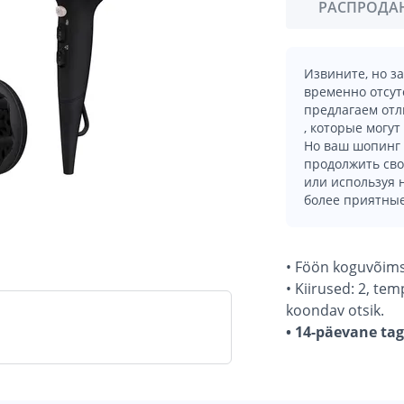
РАСПРОДА
Извините, но з
временно отсут
предлагаем отл
, которые могут
Но ваш шопинг 
продолжить сво
или используя
более приятные
• Föön koguvõim
• Kiirused: 2, te
koondav otsik.
• 14-päevane ta