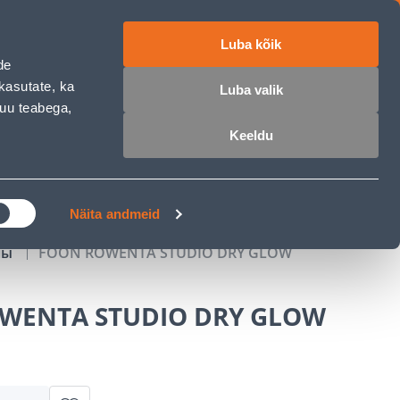
Luba kõik
работе
ET
RU
EN
de
kasutate, ka
Luba valik
muu teabega,
Войти
Избранное
Корзина
Keeldu
РОЧКА
КЛУБ МАСТЕРОВ
БЛОГИ
Näita andmeid
ны
FÖÖN ROWENTA STUDIO DRY GLOW
WENTA STUDIO DRY GLOW