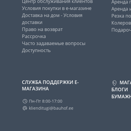
Центр обслуживания клиентов
Аренда 
Условия покупки в е-магазине
Аренда 
Доставка на дом - Условия
Резка п
доставки
Колеров
Право на возврат
Подароч
Рассрочка
Часто задаваемые вопросы
Доступность
СЛУЖБА ПОДДЕРЖКИ Е-
МАГ
МАГАЗИНА
БЛОГИ
БУМАЖН
Пн-Пт 8:00-17:00
klienditugi@bauhof.ee