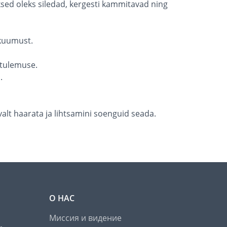
uksed oleks siledad, kergesti kammitavad ning
 kuumust.
 tulemuse.
.
alt haarata ja lihtsamini soenguid seada.
О НАС
Миссия и видение