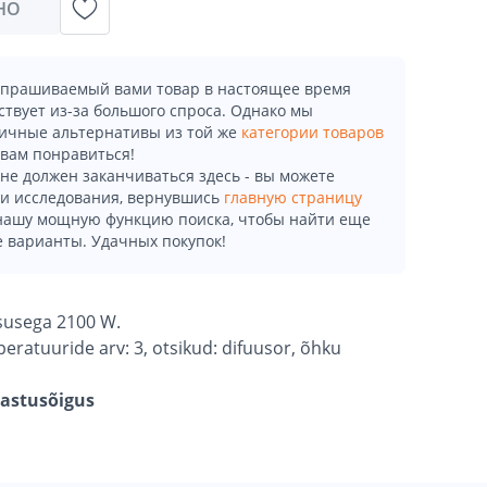
НО
апрашиваемый вами товар в настоящее время
ствует из-за большого спроса. Однако мы
ичные альтернативы из той же
категории товаров
 вам понравиться!
не должен заканчиваться здесь - вы можете
и исследования, вернувшись
главную страницу
 нашу мощную функцию поиска, чтобы найти еще
 варианты. Удачных покупок!
susega 2100 W.
mperatuuride arv: 3, otsikud: difuusor, õhku
gastusõigus