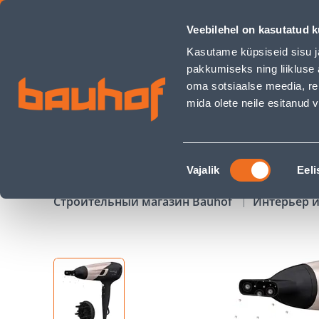
FÖÖN ROWENTA STUDIO DRY GLOW - Bauhof has loaded
Veebilehel on kasutatud k
Магазины
Обслуживание бизнес-клиентов
Kasutame küpsiseid sisu j
pakkumiseks ning liikluse 
oma sotsiaalse meedia, re
mida olete neile esitanud
ТОВАРЫ
АКЦИИ
К
Nõusoleku
Vajalik
Eeli
valik
Строительный магазин Bauhof
Интерьер и