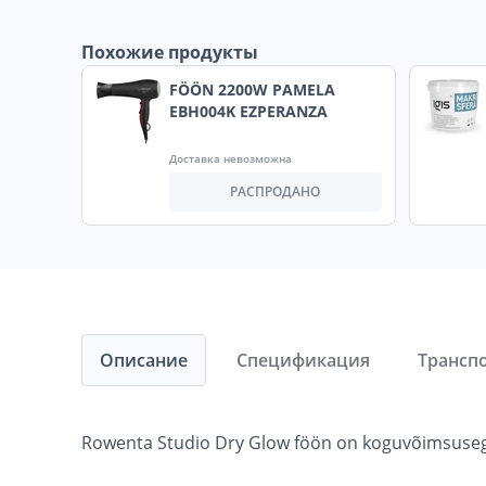
Похожие продукты
FÖÖN 2200W PAMELA
EBH004K EZPERANZA
Доставка невозможна
РАСПРОДАНО
Описание
Спецификация
Трансп
Rowenta Studio Dry Glow föön on koguvõimsusega 2