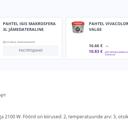
PAHTEL IGIS MAKROSFERA
PAHTEL VIVACOLOR
3L JÄMEDATERALINE
VALGE
Доставка невозможна
16
.66 €
/tk
РАСПРОДАНО
10
.83 €
для авторизованн
клиента
орт
100 W. Föönil on kiirused: 2, temperatuuride arv: 3, otsik