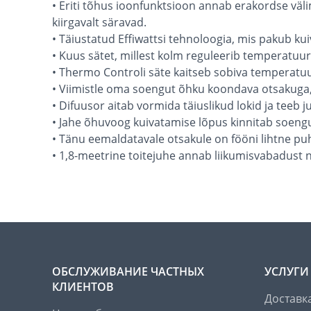
• Eriti tõhus ioonfunktsioon annab erakordse väli
kiirgavalt säravad.
• Täiustatud Effiwattsi tehnoloogia, mis pakub kui
• Kuus sätet, millest kolm reguleerib temperatuur
• Thermo Controli säte kaitseb sobiva temperatuur
• Viimistle oma soengut õhku koondava otsakuga,
• Difuusor aitab vormida täiuslikud lokid ja teeb j
• Jahe õhuvoog kuivatamise lõpus kinnitab soengu
• Tänu eemaldatavale otsakule on fööni lihtne p
• 1,8-meetrine toitejuhe annab liikumisvabadust 
ОБСЛУЖИВАНИЕ ЧАСТНЫХ
УСЛУГИ
КЛИЕНТОВ
Доставк