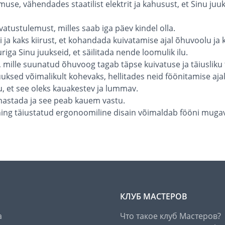
muse, vähendades staatilist elektrit ja kahusust, et Sinu ju
vatustulemust, milles saab iga päev kindel olla.
i ja kaks kiirust, et kohandada kuivatamise ajal õhuvoolu ja
iga Sinu juukseid, et säilitada nende loomulik ilu.
 mille suunatud õhuvoog tagab täpse kuivatuse ja täiusliku
uuksed võimalikult kohevaks, hellitades neid föönitamise ajal
, et see oleks kauakestev ja lummav.
uhastada ja see peab kauem vastu.
ning täiustatud ergonoomiline disain võimaldab fööni mugav
КЛУБ МАСТЕРОВ
а
Что такое клуб Мастеров?