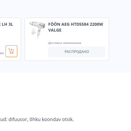
 LH 3L
FÖÖN AEG HTD5584 2200W
VALGE
Доставка невозможна
РАСПРОДАНО
ого
ud: difuusor, õhku koondav otsik.