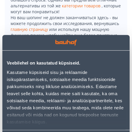
альтернативы из той же
категории товаров
, которые
могут вам понравиться!
Но ваш шопинг не должен заканчиваться здесь - вы
можете продолжить свои исследования, вернувшись
главную страницу
или используя нашу мощную
функцию поиска, чтобы найти еще более приятные
варианты. Удачных покупок!
• 2-kohaline röster, mille võimsus on 760–900 W.
Veebilehel on kasutatud küpsiseid.
• 8 pruunistusseadet ja 2 suurt ava, mis tagavad
Kasutame küpsiseid sisu ja reklaamide
ühtlase röstimise.
isikupärastamiseks, sotsiaalse meedia funktsioonide
• Automaatne väljalülitus, katkestusnupp,
pakkumiseks ning liikluse analüüsimiseks. Edastame
jahedaseinaline korpus, ülesulatamisfunktsioon ja
teavet selle kohta, kuidas meie saiti kasutate, ka oma
kõrgele tõstmise funktsioon.
sotsiaalse meedia, reklaami- ja analüüsipartneritele, kes
• 14-päevane tagastusõigus
võivad seda kombineerida muu teabega, mida olete neile
esitanud või mida nad on kogunud teiepoolse teenuste
Доставка невозможна
kasutamise käigus.