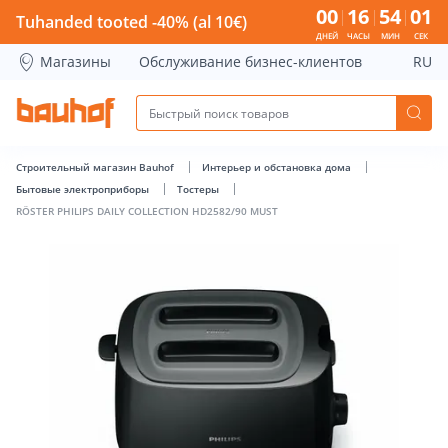
RÖSTER PHILIPS DAILY COLLECTION HD2582/90 MUST - Bauh
00
16
54
00
Tuhanded tooted -40% (al 10€)
ДНЕЙ
ЧАСЫ
МИН
СЕК
Магазины
Обслуживание бизнес-клиентов
RU
Строительный магазин Bauhof
Интерьер и обстановка дома
Бытовые электроприборы
Тостеры
RÖSTER PHILIPS DAILY COLLECTION HD2582/90 MUST