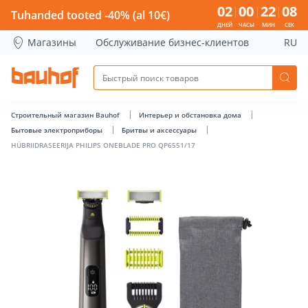
HÜBRIIDRASEERIJA PHILIPS ONEBLADE PRO QP6551/17 - Bau
02
00
22
07
Tuhanded tooted -40% (al 10€)
ДНЕЙ
ЧАСЫ
МИН
СЕК
Магазины
Обслуживание бизнес-клиентов
RU
Строительный магазин Bauhof
Интерьер и обстановка дома
Бытовые электроприборы
Бритвы и аксессуары
HÜBRIIDRASEERIJA PHILIPS ONEBLADE PRO QP6551/17