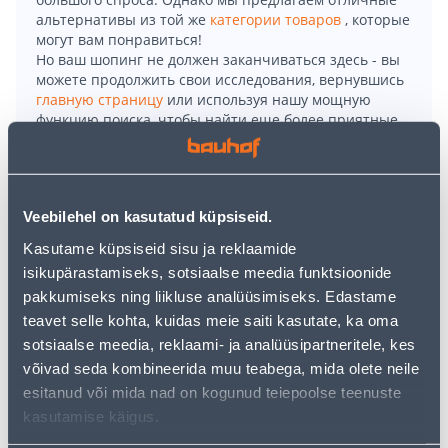
альтернативы из той же
категории товаров
, которые
могут вам понравиться!
Но ваш шопинг не должен заканчиваться здесь - вы
можете продолжить свои исследования, вернувшись
главную страницу
или используя нашу мощную
функцию поиска, чтобы найти еще более приятные
варианты. Удачных покупок!
• Multifunktsionaalne raseerija, mis sobib nii näo- kui
Veebilehel on kasutatud küpsiseid.
kehakarvade trimmimiseks.
• Varustatud 14 pikkuse täpsuskammi ja 360-teraga
Kasutame küpsiseid sisu ja reklaamide
näo lõikuriga, pakub see mugavat märg- ja
isikupärastamiseks, sotsiaalse meedia funktsioonide
kuivkasutust.
pakkumiseks ning liikluse analüüsimiseks. Edastame
• Tööaeg on kuni 120 minutit ning laadimisaeg 1 tund
teavet selle kohta, kuidas meie saiti kasutate, ka oma
(Li-Ion aku).
sotsiaalse meedia, reklaami- ja analüüsipartneritele, kes
• 14-päevane tagastusõigus
võivad seda kombineerida muu teabega, mida olete neile
esitanud või mida nad on kogunud teiepoolse teenuste
kasutamise käigus.
Доставка невозможна