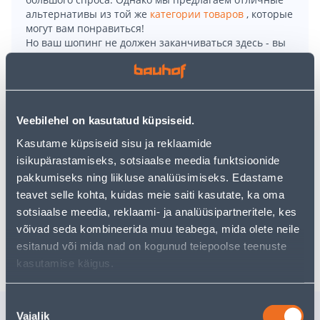
альтернативы из той же
категории товаров
, которые
могут вам понравиться!
Но ваш шопинг не должен заканчиваться здесь - вы
можете продолжить свои исследования, вернувшись
главную страницу
или используя нашу мощную
функцию поиска, чтобы найти еще более приятные
варианты. Удачных покупок!
Veebilehel on kasutatud küpsiseid.
• Mikrolaineahi, mille võimsus on 700 W.
Kasutame küpsiseid sisu ja reklaamide
• Mahutavus 20 liitrit.
isikupärastamiseks, sotsiaalse meedia funktsioonide
• Pakub 900 W maksimumvõimsust.
pakkumiseks ning liikluse analüüsimiseks. Edastame
• 14-päevane tagastusõigus
teavet selle kohta, kuidas meie saiti kasutate, ka oma
sotsiaalse meedia, reklaami- ja analüüsipartneritele, kes
võivad seda kombineerida muu teabega, mida olete neile
Доставка невозможна
esitanud või mida nad on kogunud teiepoolse teenuste
kasutamise käigus.
Nõusoleku
Похожие продукты
Vajalik
valik