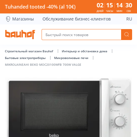
MIKROLAINEAHI BEKO MOC20100WFB 700W VALGE - Bauhof 
02
15
14
29
Tuhanded tooted -40% (al 10€)
ДНЕЙ
ЧАСЫ
МИН
СЕК
Магазины
Обслуживание бизнес-клиентов
RU
Строительный магазин Bauhof
Интерьер и обстановка дома
Бытовые электроприборы
Микроволновые печи
MIKROLAINEAHI BEKO MOC20100WFB 700W VALGE