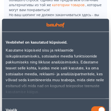
альтернативы из той же
категории товаров
, которые
могут вам понравиться!
Но ваш шопинг не должен заканчиваться здесь - вы
можете продолжить свои исследования, вернувшись
главную страницу
или используя нашу мощную
функцию поиска, чтобы найти еще более приятные
варианты. Удачных покупок!
Veebilehel on kasutatud küpsiseid.
• Tolmuimejal on 700 W kõrge efektiivsusega ECO-
Kasutame küpsiseid sisu ja reklaamide
mootor.
isikupärastamiseks, sotsiaalse meedia funktsioonide
• 5-tasemeline filtreerimissüsteem.
pakkumiseks ning liikluse analüüsimiseks. Edastame
• Tolmukoti maht: 1,5 liitrit.
teavet selle kohta, kuidas meie saiti kasutate, ka oma
• 14-päevane tagastusõigus.
sotsiaalse meedia, reklaami- ja analüüsipartneritele, kes
võivad seda kombineerida muu teabega, mida olete neile
esitanud või mida nad on kogunud teiepoolse teenuste
Доставка невозможна
kasutamise käigus.
Nõusoleku
Vajalik