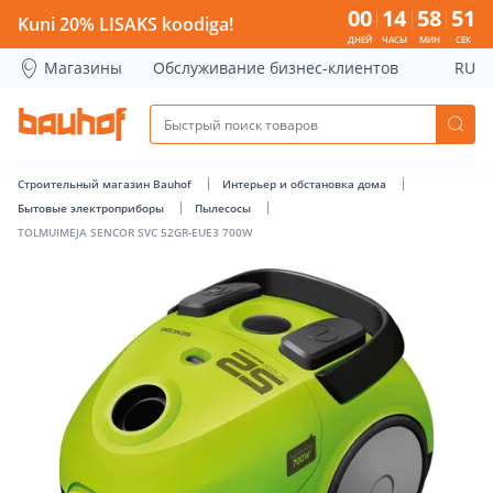
TOLMUIMEJA SENCOR SVC 52GR-EUE3 700W - Bauhof has lo
00
14
58
50
Kuni 20% LISAKS koodiga!
ДНЕЙ
ЧАСЫ
МИН
СЕК
Магазины
Обслуживание бизнес-клиентов
RU
Строительный магазин Bauhof
Интерьер и обстановка дома
Бытовые электроприборы
Пылесосы
TOLMUIMEJA SENCOR SVC 52GR-EUE3 700W