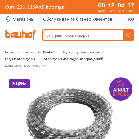
LÕIKEOKASTRAAT Ų450MM - Bauhof has loaded
00
18
04
17
Kuni 20% LISAKS koodiga!
ДНЕЙ
ЧАСЫ
МИН
СЕК
Магазины
Обслуживание бизнес-клиентов
RU
Строительный магазин Bauhof
Сад и садовая техника
Сады и аксессуары
Аксессуары для садовых ограждений
LÕIKEOKASTRAAT Ų450MM
Э-ЦЕНА