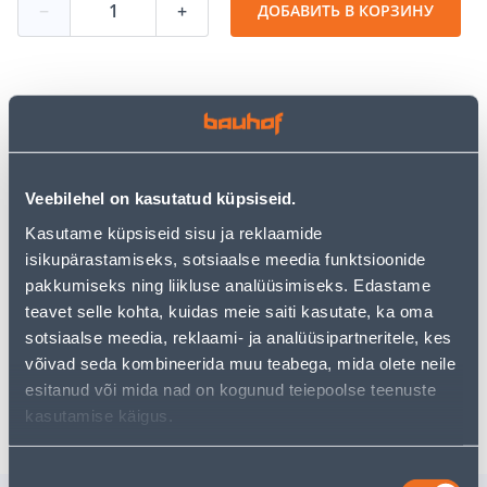
−
+
ДОБАВИТЬ В КОРЗИНУ
Посмотреть наличие
Veebilehel on kasutatud küpsiseid.
• 14-päevane tagastusõigus.
Kasutame küpsiseid sisu ja reklaamide
• HANKIJA LAOST TELLITAV TOODE
isikupärastamiseks, sotsiaalse meedia funktsioonide
pakkumiseks ning liikluse analüüsimiseks. Edastame
Предполагаемая доставка 4,99 € от 20.08.2026
teavet selle kohta, kuidas meie saiti kasutate, ka oma
sotsiaalse meedia, reklaami- ja analüüsipartneritele, kes
Посылочный автомат от 2,29 € с 20.08.2026
võivad seda kombineerida muu teabega, mida olete neile
esitanud või mida nad on kogunud teiepoolse teenuste
Ожидаемая доставка домой от 16,90 € с 20.08.2026
kasutamise käigus.
Nõusoleku