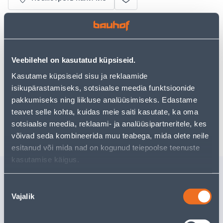
• Tapeet.
• Paani laius on 53 cm, rullis on 10,05 m.
• 14-päevane tagastusõigus.
Veebilehel on kasutatud küpsiseid.
Kasutame küpsiseid sisu ja reklaamide
Предполагаемая доставка 3,69 € от 2-5 tööpäeva
isikupärastamiseks, sotsiaalse meedia funktsioonide
pakkumiseks ning liikluse analüüsimiseks. Edastame
Посылочный автомат от 2,29 € с 2-5 tööpäeva
teavet selle kohta, kuidas meie saiti kasutate, ka oma
Забрать в магазине, с 06.08.2026
sotsiaalse meedia, reklaami- ja analüüsipartneritele, kes
võivad seda kombineerida muu teabega, mida olete neile
esitanud või mida nad on kogunud teiepoolse teenuste
kasutamise käigus.
Похожие продукты
Nõusoleku
LILLEPOTIÜMBRIS M
SORTEER
Vajalik
RATTAN 55,4L TUMEHALL
KISTENB
valik
577X390
35
.99 €
Доставка невозможна
/t