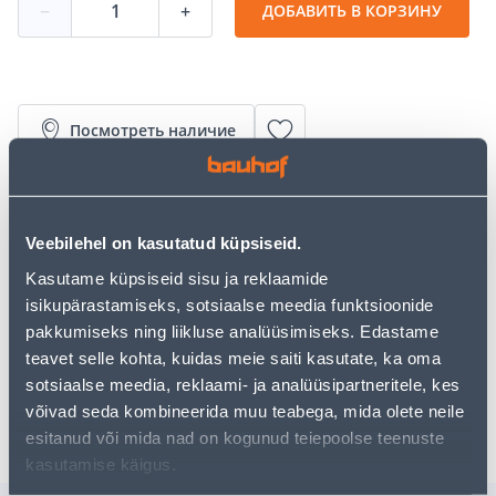
−
+
ДОБАВИТЬ В КОРЗИНУ
Посмотреть наличие
• Ühildub Daewoo DACS 416Li kettsaega.
• Sobib pikisuunaliseks ja põikisuunaliseks saagimiseks.
Veebilehel on kasutatud küpsiseid.
• 14-päevane tagastusõigus.
Kasutame küpsiseid sisu ja reklaamide
isikupärastamiseks, sotsiaalse meedia funktsioonide
Предполагаемая доставка 3,69 € от 2-5 tööpäeva
pakkumiseks ning liikluse analüüsimiseks. Edastame
teavet selle kohta, kuidas meie saiti kasutate, ka oma
Посылочный автомат от 2,29 € с 2-5 tööpäeva
sotsiaalse meedia, reklaami- ja analüüsipartneritele, kes
Забрать в магазине, с 06.08.2026
võivad seda kombineerida muu teabega, mida olete neile
esitanud või mida nad on kogunud teiepoolse teenuste
kasutamise käigus.