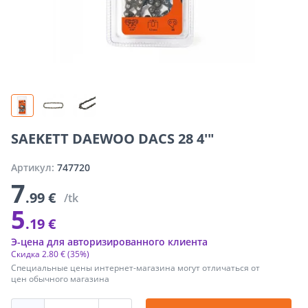
SAEKETT DAEWOO DACS 28 4'"
Артикул:
747720
7
.99 €
/tk
5
.19 €
Э-цена для авторизированного клиента
Скидка
2
.
80 €
(35%)
Специальные цены интернет-магазина могут отличаться от
цен обычного магазина