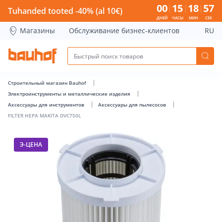
FILTER HEPA MAKITA DVC750L - Bauhof has loaded
00
15
18
56
Tuhanded tooted -40% (al 10€)
ДНЕЙ
ЧАСЫ
МИН
СЕК
Магазины
Обслуживание бизнес-клиентов
RU
Строительный магазин Bauhof
Электроинструменты и металлические изделия
Аксессуары для инструментов
Аксессуары для пылесосов
FILTER HEPA MAKITA DVC750L
Э-ЦЕНА