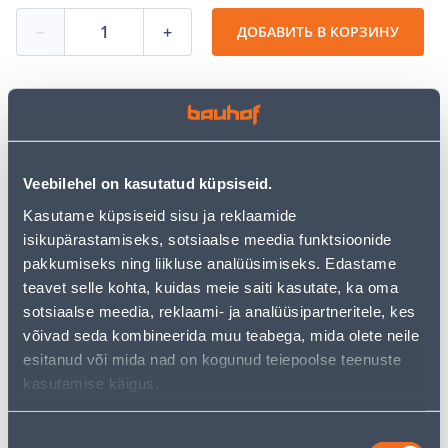
−
+
ДОБАВИТЬ В КОРЗИНУ
Посмотреть наличие
Veebilehel on kasutatud küpsiseid.
• HEPA filter. • Sobib nii kuiva, kui ka märja mustuse
Kasutame küpsiseid sisu ja reklaamide
imemiseks.
isikupärastamiseks, sotsiaalse meedia funktsioonide
• 14-päevane tagastusõigus
pakkumiseks ning liikluse analüüsimiseks. Edastame
teavet selle kohta, kuidas meie saiti kasutate, ka oma
Предполагаемая доставка 3,69 € от 2-5 tööpäeva
sotsiaalse meedia, reklaami- ja analüüsipartneritele, kes
võivad seda kombineerida muu teabega, mida olete neile
Посылочный автомат от 2,29 € с 2-5 tööpäeva
esitanud või mida nad on kogunud teiepoolse teenuste
kasutamise käigus.
Забрать в магазине, с 10.08.2026
Nõusoleku