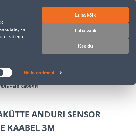
Luba kõik
работе
ET
RU
EN
de
kasutate, ka
Luba valik
muu teabega,
Войти
Избранное
Корзина
Keeldu
РОЧКА
КЛУБ МАСТЕРОВ
БЛОГИ
Näita andmeid
тельные кабели
KÜTTE ANDURI SENSOR
E KAABEL 3M