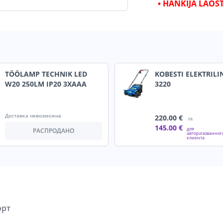
• HANKIJA LAOS
TÖÖLAMP TECHNIK LED
KOBESTI ELEKTRILI
W20 250LM IP20 3XAAA
3220
Доставка невозможна
220
.00 €
/tk
145
.00 €
для
РАСПРОДАНО
авторизованног
клиента
орт