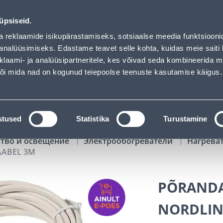
uhof has loaded
01
06
58
21
Tuhanded tooted -40% (al 10€)
ДНЕЙ
ЧАСЫ
МИН
СЕК
üpsiseid.
Обслуживание частных клиентов
Услуги
Предложения о 
a reklaamide isikupärastamiseks, sotsiaalse meedia funktsiooni
analüüsimiseks. Edastame teavet selle kohta, kuidas meie saiti 
klaami- ja analüüsipartneritele, kes võivad seda kombineerida 
ПОИСК
 või mida nad on kogunud teiepoolse teenuste kasutamise käigus.
АТАЛОГИ
АРЕНДА ИНСТРУМЕНТОВ
РАСС
stused
Statistika
Turustamine
ство и освещение
Электрообогреватели
Нагрева
AABEL 3M
PÕRANDA
NORDLIN