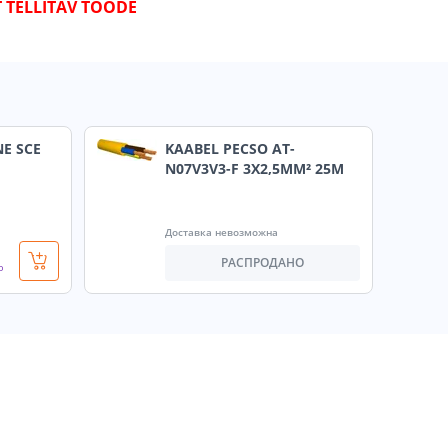
T TELLITAV TOODE
NE SCE
KAABEL PECSO AT-
N07V3V3-F 3X2,5MM² 25M
Доставка невозможна
РАСПРОДАНО
о