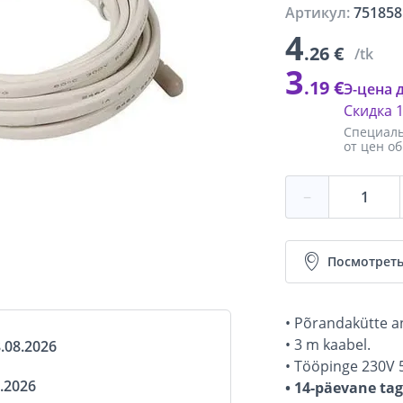
Артикул:
751858
4
.26 €
/tk
3
.19 €
Э-цена 
Скидка
Специаль
от цен о
−
Посмотреть
• Põrandakütte a
• 3 m kaabel.
.08.2026
• Tööpinge 230V 
.2026
• 14-päevane ta