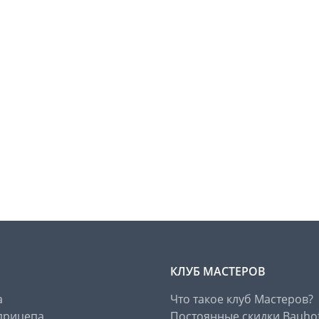
КЛУБ МАСТЕРОВ
а
Что такое клуб Мастеров?
прицепа
Постоянные скидки Bauho