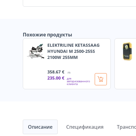
Похожие продукты
ELEKTRILINE KETASSAAG
HYUNDAI M 2500-255S
2100W 255MM
358
.67 €
/tk
235
.00 €
для
авторизованного
клиента
Описание
Спецификация
Трансп