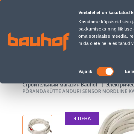
PÕRANDAKÜTTE ANDURI SENSOR NORDLINE KAABEL 3M - Ba
Veebilehel on kasutatud k
Магазины
Обслуживание бизнес-клиентов
Kasutame küpsiseid sisu j
pakkumiseks ning liikluse 
oma sotsiaalse meedia, re
mida olete neile esitanud
ТОВАРЫ
АКЦИИ
К
Nõusoleku
Vajalik
Eeli
valik
Строительный магазин Bauhof
Электриче
PÕRANDAKÜTTE ANDURI SENSOR NORDLINE K
Э-ЦЕНА