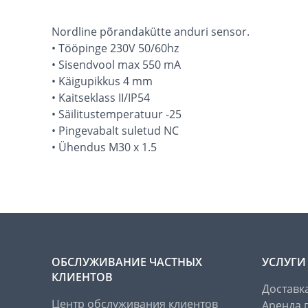
Nordline põrandakütte anduri sensor.
• Tööpinge 230V 50/60hz
• Sisendvool max 550 mA
• Käigupikkus 4 mm
• Kaitseklass II/IP54
• Säilitustemperatuur -25
• Pingevabalt suletud NC
• Ühendus M30 x 1.5
ОБСЛУЖИВАНИЕ ЧАСТНЫХ
УСЛУГИ
КЛИЕНТОВ
Доставк
Центр обслуживания клиентов
Аренда 