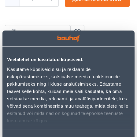
Посмотреть наличие
• Käsitsi valatud lõhnatu küünal on läbinisti värviline,
kergelt kriibitud pinnaga ja mustrilt varieeruv.
Veebilehel on kasutatud küpsiseid.
• Põlemisaeg ~25h.
Kasutame küpsiseid sisu ja reklaamide
• 14-päevane tagastusõigus.
isikupärastamiseks, sotsiaalse meedia funktsioonide
pakkumiseks ning liikluse analüüsimiseks. Edastame
Предполагаемая доставка 3,69 € от 2-5 tööpäeva
teavet selle kohta, kuidas meie saiti kasutate, ka oma
sotsiaalse meedia, reklaami- ja analüüsipartneritele, kes
Посылочный автомат от 2,29 € с 2-5 tööpäeva
võivad seda kombineerida muu teabega, mida olete neile
esitanud või mida nad on kogunud teiepoolse teenuste
Забрать в магазине, с 07.08.2026
kasutamise käigus.