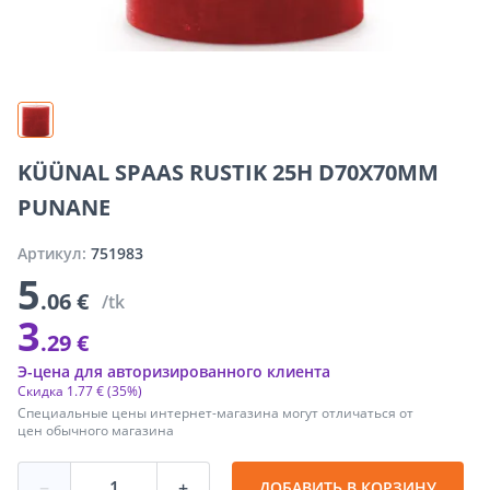
KÜÜNAL SPAAS RUSTIK 25H D70X70MM
PUNANE
Артикул:
751983
5
.06 €
/tk
3
.29 €
Э-цена для авторизированного клиента
Скидка
1
.
77 €
(35%)
Специальные цены интернет-магазина могут отличаться от
цен обычного магазина
−
+
ДОБАВИТЬ В КОРЗИНУ