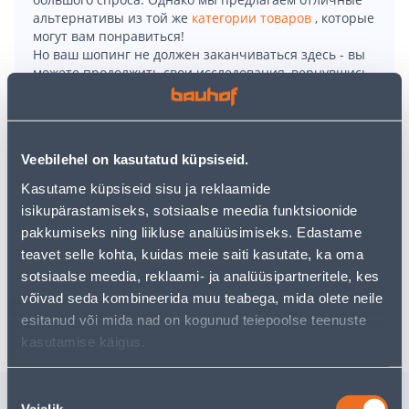
альтернативы из той же
категории товаров
, которые
могут вам понравиться!
Но ваш шопинг не должен заканчиваться здесь - вы
можете продолжить свои исследования, вернувшись
главную страницу
или используя нашу мощную
функцию поиска, чтобы найти еще более приятные
варианты. Удачных покупок!
Veebilehel on kasutatud küpsiseid.
• Portselanist kauss.
Kasutame küpsiseid sisu ja reklaamide
• Mõõt 15 cm.
isikupärastamiseks, sotsiaalse meedia funktsioonide
• Värv: sinine.
pakkumiseks ning liikluse analüüsimiseks. Edastame
• 14-päevane tagastusõigus.
teavet selle kohta, kuidas meie saiti kasutate, ka oma
sotsiaalse meedia, reklaami- ja analüüsipartneritele, kes
võivad seda kombineerida muu teabega, mida olete neile
Доставка невозможна
esitanud või mida nad on kogunud teiepoolse teenuste
kasutamise käigus.
Nõusoleku
Похожие продукты