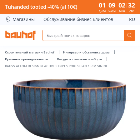
KAUSS ALTOM DESIGN REACTIVE STRIPES PORTSELAN 15CM S
01
09
02
32
Tuhanded tooted -40% (al 10€)
ДНЕЙ
ЧАСЫ
МИН
СЕК
Магазины
Обслуживание бизнес-клиентов
RU
Строительный магазин Bauhof
Интерьер и обстановка дома
Кухонные принадлежности
Посуда и столовые приборы
KAUSS ALTOM DESIGN REACTIVE STRIPES PORTSELAN 15CM SININE