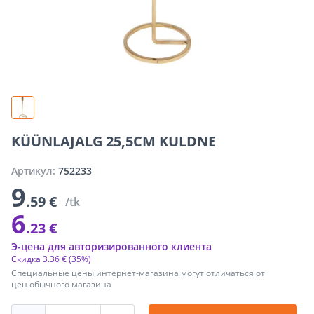
KÜÜNLAJALG 25,5CM KULDNE
Артикул:
752233
9
.59 €
/tk
6
.23 €
Э-цена для авторизированного клиента
Скидка
3
.
36 €
(35%)
Специальные цены интернет-магазина могут отличаться от
цен обычного магазина