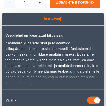
−
+
ДОБАВИТЬ В КОРЗИНУ
Посмотреть наличие
Veebilehel on kasutatud küpsiseid.
Kasutame küpsiseid sisu ja reklaamide
• 14-päevane tagastusõigus.
isikupärastamiseks, sotsiaalse meedia funktsioonide
pakkumiseks ning liikluse analüüsimiseks. Edastame
teavet selle kohta, kuidas meie saiti kasutate, ka oma
Предполагаемая доставка 3,69 € от 2-5 tööpäeva
sotsiaalse meedia, reklaami- ja analüüsipartneritele, kes
Посылочный автомат от 2,29 € с 2-5 tööpäeva
võivad seda kombineerida muu teabega, mida olete neile
esitanud või mida nad on kogunud teiepoolse teenuste
Забрать в магазине, с 06.08.2026
kasutamise käigus.
Nõusoleku
Vajalik
valik
Похожие продукты