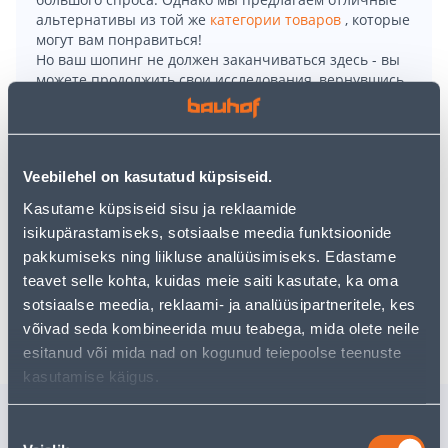
альтернативы из той же
категории товаров
, которые
могут вам понравиться!
Но ваш шопинг не должен заканчиваться здесь - вы
можете продолжить свои исследования, вернувшись
главную страницу
или используя нашу мощную
функцию поиска, чтобы найти еще более приятные
варианты. Удачных покупок!
Veebilehel on kasutatud küpsiseid.
Kasutame küpsiseid sisu ja reklaamide
• 14-päevane tagastusõigus.
isikupärastamiseks, sotsiaalse meedia funktsioonide
• HANKIJA LAOST TELLITAV TOODE
pakkumiseks ning liikluse analüüsimiseks. Edastame
teavet selle kohta, kuidas meie saiti kasutate, ka oma
sotsiaalse meedia, reklaami- ja analüüsipartneritele, kes
Доставка невозможна
võivad seda kombineerida muu teabega, mida olete neile
esitanud või mida nad on kogunud teiepoolse teenuste
kasutamise käigus.
Похожие продукты
Nõusoleku
SANGADEGA
SANGAD