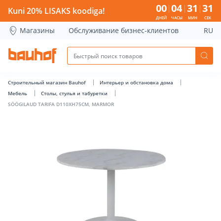
SÖÖGILAUD TARIFA D110XH75CM, MARMOR - Bauhof has lo
00
04
31
31
Kuni 20% LISAKS koodiga!
ДНЕЙ
ЧАСЫ
МИН
СЕК
Магазины
Обслуживание бизнес-клиентов
RU
Строительный магазин Bauhof
Интерьер и обстановка дома
Мебель
Столы, стулья и табуретки
SÖÖGILAUD TARIFA D110XH75CM, MARMOR