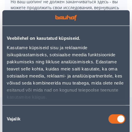
Но ваш шопинг не должен заканчиваться здесь - вы
можете продолжить свои исследования, вернувшись
главную страницу
или используя нашу мощную
функцию поиска, чтобы найти еще более приятные
варианты. Удачных покупок!
Veebilehel on kasutatud küpsiseid.
Kasutame küpsiseid sisu ja reklaamide
• 14-päevane tagastusõigus.
isikupärastamiseks, sotsiaalse meedia funktsioonide
• HANKIJA LAOST TELLITAV TOODE
pakkumiseks ning liikluse analüüsimiseks. Edastame
teavet selle kohta, kuidas meie saiti kasutate, ka oma
sotsiaalse meedia, reklaami- ja analüüsipartneritele, kes
Доставка невозможна
võivad seda kombineerida muu teabega, mida olete neile
esitanud või mida nad on kogunud teiepoolse teenuste
kasutamise käigus.
Похожие продукты
Nõusoleku
PRILL-LAUD BOSTON
KÜLMSUI
Vajalik
valik
VAIKSELT SULGUV
LAASTUT
DUROPLAST VALGE
BARBEC