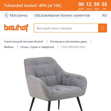
TOOL BROOKE HALL - Bauhof has loaded
00
12
59
54
Tuhanded tooted -40% (al 10€)
ДНЕЙ
ЧАСЫ
МИН
СЕК
Магазины
Обслуживание бизнес-клиентов
RU
Строительный магазин Bauhof
Интерьер и обстановка дома
Мебель
Столы, стулья и табуретки
TOOL BROOKE HALL