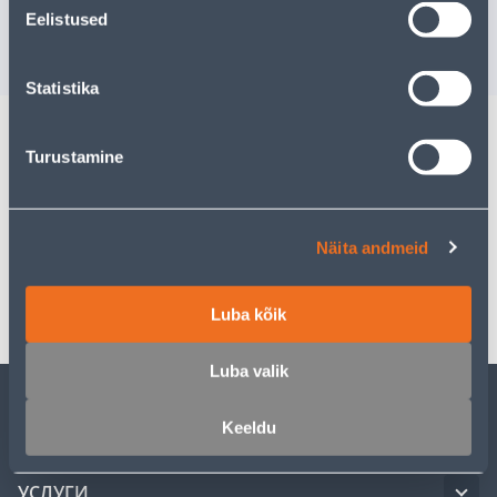
Доставка невозможна
Доставка не
Eelistused
РАСПРОДАНО
РА
Statistika
Turustamine
Описание
Спецификация
Näita andmeid
Транспорт
Luba kõik
Luba valik
Keeldu
ОБСЛУЖИВАНИЕ ЧАСТНЫХ КЛИЕНТОВ
УСЛУГИ