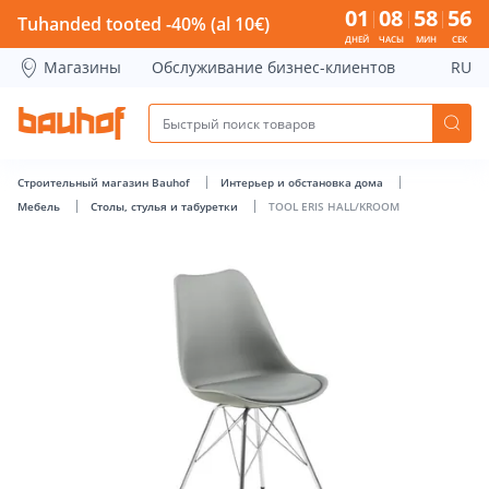
TOOL ERIS HALL/KROOM - Bauhof has loaded
01
08
58
55
Tuhanded tooted -40% (al 10€)
ДНЕЙ
ЧАСЫ
МИН
СЕК
Магазины
Обслуживание бизнес-клиентов
RU
Строительный магазин Bauhof
Интерьер и обстановка дома
Мебель
Столы, стулья и табуретки
TOOL ERIS HALL/KROOM