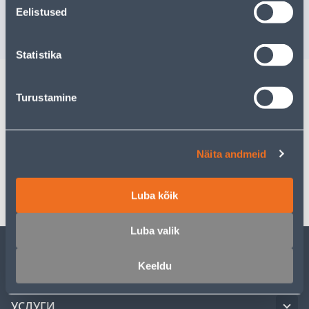
Доставка невозможна
Доставка не
Eelistused
РАСПРОДАНО
РА
Statistika
Turustamine
Описание
Спецификация
Näita andmeid
Транспорт
Luba kõik
Luba valik
Keeldu
ОБСЛУЖИВАНИЕ ЧАСТНЫХ КЛИЕНТОВ
УСЛУГИ