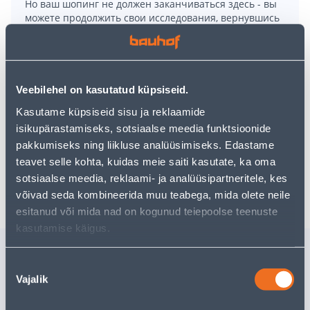
Но ваш шопинг не должен заканчиваться здесь - вы
можете продолжить свои исследования, вернувшись
главную страницу
или используя нашу мощную
функцию поиска, чтобы найти еще более приятные
варианты. Удачных покупок!
Veebilehel on kasutatud küpsiseid.
Kasutame küpsiseid sisu ja reklaamide
• 14-päevane tagastusõigus.
isikupärastamiseks, sotsiaalse meedia funktsioonide
• HANKIJA LAOST TELLITAV TOODE
pakkumiseks ning liikluse analüüsimiseks. Edastame
teavet selle kohta, kuidas meie saiti kasutate, ka oma
sotsiaalse meedia, reklaami- ja analüüsipartneritele, kes
Доставка невозможна
võivad seda kombineerida muu teabega, mida olete neile
esitanud või mida nad on kogunud teiepoolse teenuste
kasutamise käigus.
Похожие продукты
Nõusoleku
SISUSTUSKAST
MOOTORS
Vajalik
valik
WINTERSEASON
2,0KW 45
44X14,5X8CM PUIT HALL