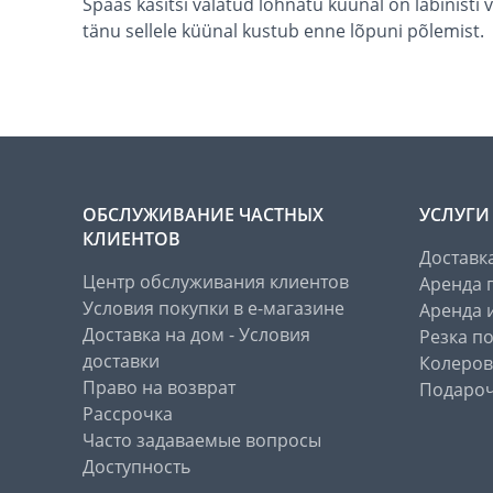
Spaas käsitsi valatud lõhnatu küünal on läbinisti vä
tänu sellele küünal kustub enne lõpuni põlemist.
ОБСЛУЖИВАНИЕ ЧАСТНЫХ
УСЛУГИ
КЛИЕНТОВ
Доставк
Центр обслуживания клиентов
Аренда 
Условия покупки в е-магазине
Аренда 
Доставка на дом - Условия
Резка п
доставки
Колеров
Право на возврат
Подароч
Рассрочка
Часто задаваемые вопросы
Доступность