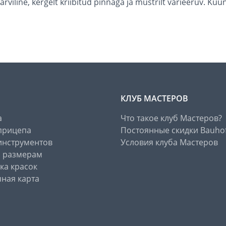
rviline, kergelt kriibitud pinnaga ja mustrilt varieeruv. Küüna
КЛУБ МАСТЕРОВ
а
Что такое клуб Мастеров?
прицепа
Постоянные скидки Bauho
инструментов
Условия клуба Мастеров
о размерам
ка красок
ная карта