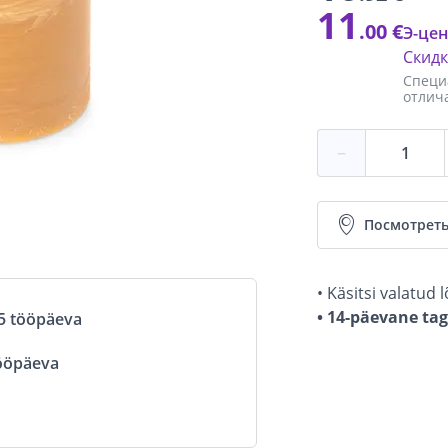
11
.00 €
Э-цен
Скид
Специ
отлич
−
Посмотреть
• Käsitsi valatud
• 14-päevane ta
5 tööpäeva
ööpäeva