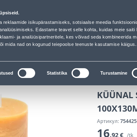
auhof has loaded
Обслуживание частных клиентов
Услуги
Предложения о 
üpsiseid.
a reklaamide isikupärastamiseks, sotsiaalse meedia funktsiooni
ПОИСК
analüüsimiseks. Edastame teavet selle kohta, kuidas meie saiti 
klaami- ja analüüsipartneritele, kes võivad seda kombineerida 
 või mida nad on kogunud teiepoolse teenuste kasutamise käigus.
АТАЛОГИ
АРЕНДА ИНСТРУМЕНТОВ
РАСС
stused
Statistika
Turustamine
KÜÜNAL S
100X130
Артикул:
754425
16
.92 €
/tk