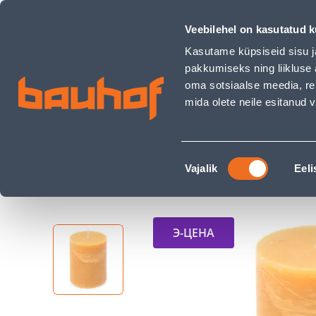
KÜÜNAL SPAAS RUSTIK 95H D 100X130MM LIIVAKOLLANE - B
Магазины
Обслуживание бизнес-клиентов
Veebilehel on kasutatud k
Kasutame küpsiseid sisu j
pakkumiseks ning liikluse 
oma sotsiaalse meedia, re
mida olete neile esitanud
ТОВАРЫ
АКЦИИ
К
Nõusoleku
Строительный магазин Bauhof
Vajalik
Eeli
valik
Э-ЦЕНА