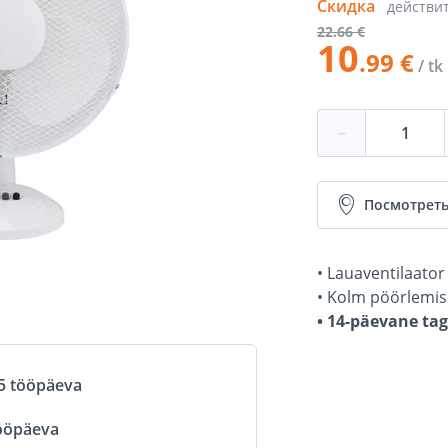
Скидка
действи
22
.66 €
10
.99 €
/ tk
−
Посмотреть
• Lauaventilaator
• Kolm pöörlemisk
• 14-päevane ta
5 tööpäeva
ööpäeva