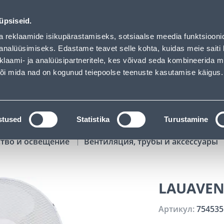
01
02
30
12
Tuhanded tooted -40% (al 10€)
ДНЕЙ
ЧАСЫ
МИН
СЕК
üpsiseid.
Обслуживание частных клиентов
Услуги
Предложения о 
a reklaamide isikupärastamiseks, sotsiaalse meedia funktsiooni
analüüsimiseks. Edastame teavet selle kohta, kuidas meie saiti 
klaami- ja analüüsipartneritele, kes võivad seda kombineerida 
ПОИСК
 või mida nad on kogunud teiepoolse teenuste kasutamise käigus.
АТАЛОГИ
АРЕНДА ИНСТРУМЕНТОВ
РАСС
stused
Statistika
Turustamine
ство и освещение
Вентиляция, трубы и аксессуары
LAUAVENT
Артикул:
754535