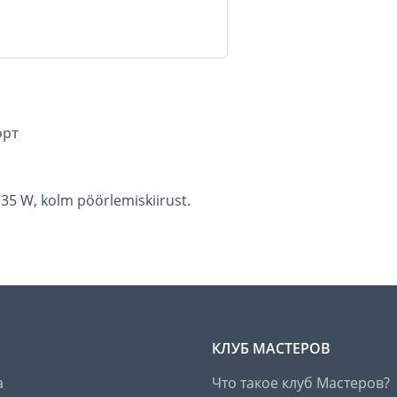
орт
 35 W, kolm pöörlemiskiirust.
КЛУБ МАСТЕРОВ
а
Что такое клуб Мастеров?