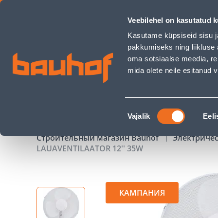
LAUAVENTILAATOR 12'' 35W - Bauhof has loaded
Veebilehel on kasutatud k
Магазины
Обслуживание бизнес-клиентов
Kasutame küpsiseid sisu j
pakkumiseks ning liikluse 
oma sotsiaalse meedia, re
mida olete neile esitanud
ТОВАРЫ
АКЦИИ
К
Nõusoleku
Vajalik
Eeli
valik
Строительный магазин Bauhof
Электриче
LAUAVENTILAATOR 12'' 35W
КАМПАНИЯ