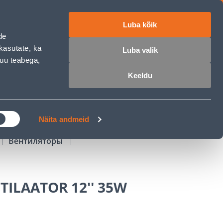
Luba kõik
работе
ET
RU
EN
de
kasutate, ka
Luba valik
muu teabega,
Войти
Избранное
Корзина
Keeldu
РОЧКА
КЛУБ МАСТЕРОВ
БЛОГИ
Näita andmeid
Вентиляторы
ILAATOR 12'' 35W