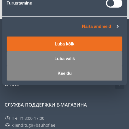
Turustamine
Näita andmeid
ОБСЛУЖИВАНИЕ ЧАСТНЫХ КЛИЕНТОВ
Luba kõik
УСЛУГИ
Luba valik
КЛУБ МАСТЕРОВ
Keeldu
О НАС
СЛУЖБА ПОДДЕРЖКИ Е-МАГАЗИНА
Пн-Пт 8:00-17:00
klienditugi@bauhof.ee