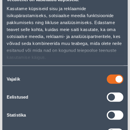
Посмотреть наличие
Kasutame küpsiseid sisu ja reklaamide
isikupärastamiseks, sotsiaalse meedia funktsioonide
• Põrandaventilaator 16'' ja võimsus 50 W.
pakkumiseks ning liikluse analüüsimiseks. Edastame
• 14-päevane tagastusõigus
teavet selle kohta, kuidas meie saiti kasutate, ka oma
sotsiaalse meedia, reklaami- ja analüüsipartneritele, kes
võivad seda kombineerida muu teabega, mida olete neile
Предполагаемая доставка 4,99 € от 2-5 tööpäeva
esitanud või mida nad on kogunud teiepoolse teenuste
kasutamise käigus.
Посылочный автомат от 2,29 € с 2-5 tööpäeva
Забрать в магазине, с 07.08.2026
Nõusoleku
Vajalik
valik
Eelistused
Описание
Спецификация
Statistika
Транспорт