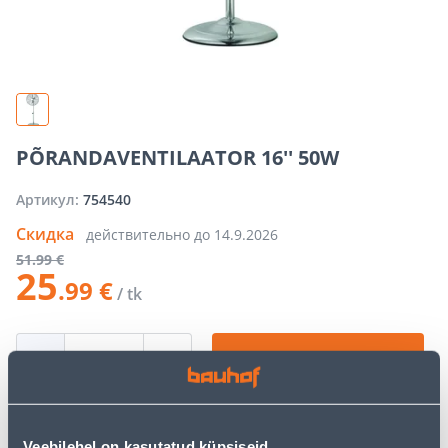
PÕRANDAVENTILAATOR 16'' 50W
Артикул:
754540
Скидка
действительно до
14.9.2026
51
.99 €
25
.99 €
/ tk
−
+
ДОБАВИТЬ В КОРЗИНУ
Veebilehel on kasutatud küpsiseid.