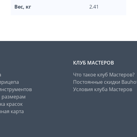
Вес, кг
2.41
КЛУБ МАСТЕРОВ
а
Что такое клуб Мастеров?
прицепа
Постоянные скидки Bauho
инструментов
Условия клуба Мастеров
о размерам
ка красок
ная карта