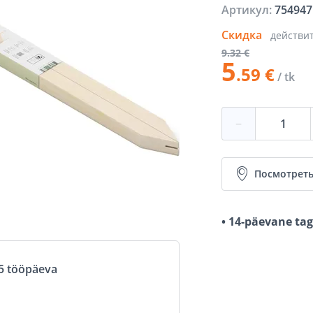
Артикул:
754947
Скидка
действи
9
.32 €
5
.59 €
/ tk
−
Посмотреть
• 14-päevane ta
5 tööpäeva