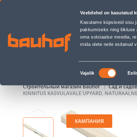
KINNITUS KASVULAVALE UPYARD, NATURAALNE - Bauhof ha
Veebilehel on kasutatud k
Магазины
Обслуживание бизнес-клиентов
Kasutame küpsiseid sisu j
pakkumiseks ning liikluse 
oma sotsiaalse meedia, re
mida olete neile esitanud
ТОВАРЫ
АКЦИИ
К
Nõusoleku
Vajalik
Eeli
valik
Строительный магазин Bauhof
Сад и садо
KINNITUS KASVULAVALE UPYARD, NATURAALN
КАМПАНИЯ