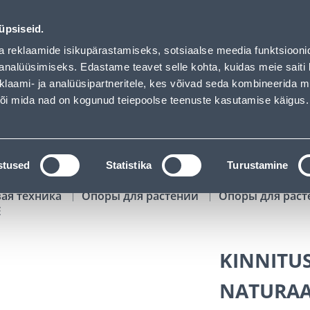
s loaded
00
13
35
04
Tuhanded tooted -40% (al 10€)
ДНЕЙ
ЧАСЫ
МИН
СЕК
üpsiseid.
Обслуживание частных клиентов
Услуги
Предложения о 
a reklaamide isikupärastamiseks, sotsiaalse meedia funktsiooni
analüüsimiseks. Edastame teavet selle kohta, kuidas meie saiti 
klaami- ja analüüsipartneritele, kes võivad seda kombineerida 
ПОИСК
 või mida nad on kogunud teiepoolse teenuste kasutamise käigus.
АТАЛОГИ
АРЕНДА ИНСТРУМЕНТОВ
РАСС
stused
Statistika
Turustamine
вая техника
Опоры для растений
Опоры для раст
E
KINNITU
NATURA