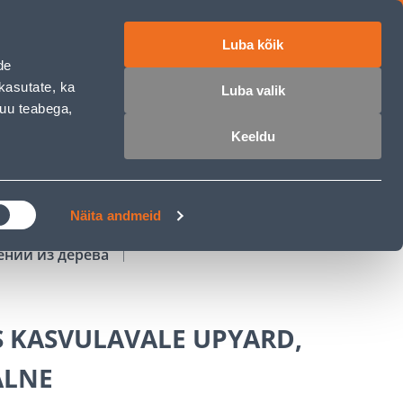
Luba kõik
работе
ET
RU
EN
de
kasutate, ka
Luba valik
muu teabega,
Войти
Избранное
Корзина
Keeldu
РОЧКА
КЛУБ МАСТЕРОВ
БЛОГИ
Näita andmeid
ений из дерева
S KASVULAVALE UPYARD,
ALNE