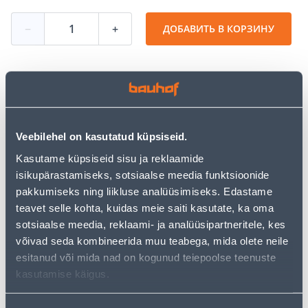
−
+
ДОБАВИТЬ В КОРЗИНУ
Посмотреть наличие
Veebilehel on kasutatud küpsiseid.
• Lõhnaküünal klaasis.
• Põlemisaeg on umbes 18 h.
Kasutame küpsiseid sisu ja reklaamide
• 14-päevane tagastusõigus.
isikupärastamiseks, sotsiaalse meedia funktsioonide
pakkumiseks ning liikluse analüüsimiseks. Edastame
teavet selle kohta, kuidas meie saiti kasutate, ka oma
Предполагаемая доставка 3,69 € от 2-5 tööpäeva
sotsiaalse meedia, reklaami- ja analüüsipartneritele, kes
võivad seda kombineerida muu teabega, mida olete neile
Посылочный автомат от 2,29 € с 2-5 tööpäeva
esitanud või mida nad on kogunud teiepoolse teenuste
Забрать в магазине, с 06.08.2026
kasutamise käigus.