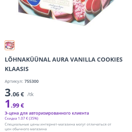
LÕHNAKÜÜNAL AURA VANILLA COOKIES
KLAASIS
Артикул:
755300
3
.06 €
/tk
1
.99 €
Э-цена для авторизированного клиента
Скидка
1
.
07 €
(35%)
Специальные цены интернет-магазина могут отличаться от
цен обычного магазина