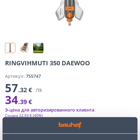
RINGVIHMUTI 350 DAEWOO
Артикул:
755747
57
.32 €
/tk
34
.39 €
Э-цена для авторизированного клиента
Скидка
22
.
93 €
(40%)
Специальные цены интернет-магазина могут отличаться от
цен обычного магазина