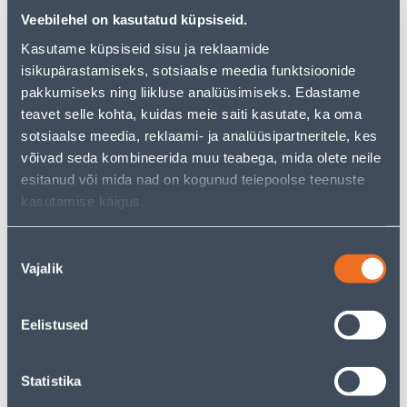
−
+
ДОБАВИТЬ В КОРЗИНУ
Veebilehel on kasutatud küpsiseid.
Kasutame küpsiseid sisu ja reklaamide
isikupärastamiseks, sotsiaalse meedia funktsioonide
pakkumiseks ning liikluse analüüsimiseks. Edastame
Посмотреть наличие
teavet selle kohta, kuidas meie saiti kasutate, ka oma
sotsiaalse meedia, reklaami- ja analüüsipartneritele, kes
võivad seda kombineerida muu teabega, mida olete neile
• 14-päevane tagastusõigus
esitanud või mida nad on kogunud teiepoolse teenuste
kasutamise käigus.
Предполагаемая доставка 3,69 € от 2-5 tööpäeva
Nõusoleku
Vajalik
valik
Посылочный автомат от 2,29 € с 2-5 tööpäeva
Забрать в магазине, с 10.08.2026
Eelistused
Statistika
Спецификация