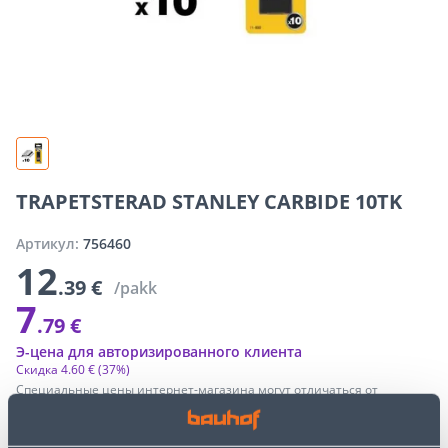
TRAPETSTERAD STANLEY CARBIDE 10TK
Артикул:
756460
12
.39 €
/pakk
7
.79 €
Э-цена для авторизированного клиента
Скидка
4
.
60 €
(37%)
Специальные цены интернет-магазина могут отличаться от
цен обычного магазина