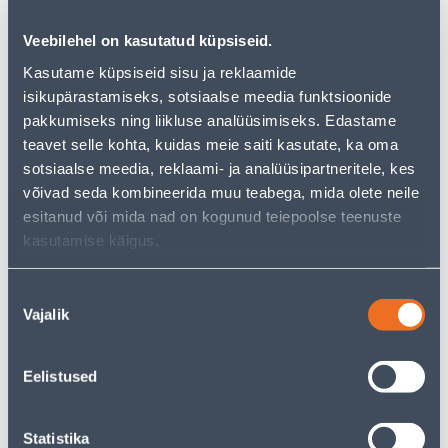
−
+
ДОБАВИТЬ В КОРЗИНУ
Veebilehel on kasutatud küpsiseid.
Kasutame küpsiseid sisu ja reklaamide
isikupärastamiseks, sotsiaalse meedia funktsioonide
Посмотреть наличие
pakkumiseks ning liikluse analüüsimiseks. Edastame
teavet selle kohta, kuidas meie saiti kasutate, ka oma
sotsiaalse meedia, reklaami- ja analüüsipartneritele, kes
võivad seda kombineerida muu teabega, mida olete neile
• 14-päevane tagastusõigus.
esitanud või mida nad on kogunud teiepoolse teenuste
• HANKIJA LAOST TELLITAV TOODE
kasutamise käigus.
Предполагаемая доставка 3,69 € от 18.08.2026
Nõusoleku
Vajalik
valik
Посылочный автомат от 2,29 € с 18.08.2026
Eelistused
Описание
Statistika