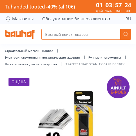
TRAPETSTERAD STANLEY CARBIDE 10TK - Bauhof has loade
01
03
57
24
Tuhanded tooted -40% (al 10€)
ДНЕЙ
ЧАСЫ
МИН
СЕК
Магазины
Обслуживание бизнес-клиентов
RU
Строительный магазин Bauhof
Электроинструменты и металлические изделия
Ручные инструменты
Ножи и лезвия для гипсокартона
TRAPETSTERAD STANLEY CARBIDE 10TK
Э-ЦЕНА