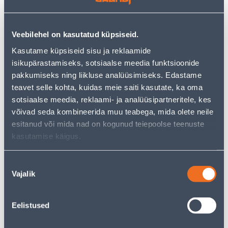
цен обычного магазина
−
+
ДОБАВИТЬ В КОРЗИНУ
Veebilehel on kasutatud küpsiseid.
Kasutame küpsiseid sisu ja reklaamide
isikupärastamiseks, sotsiaalse meedia funktsioonide
pakkumiseks ning liikluse analüüsimiseks. Edastame
Посмотреть наличие
teavet selle kohta, kuidas meie saiti kasutate, ka oma
sotsiaalse meedia, reklaami- ja analüüsipartneritele, kes
võivad seda kombineerida muu teabega, mida olete neile
esitanud või mida nad on kogunud teiepoolse teenuste
• 14-päevane tagastusõigus.
kasutamise käigus.
• HANKIJA LAOST TELLITAV TOODE
Nõusoleku
Предполагаемая доставка 3,69 € от 17.08.2026
Vajalik
valik
Посылочный автомат от 2,29 € с 17.08.2026
Eelistused