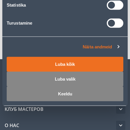
Statistika
Описание
Turustamine
Спецификация
Транспорт
Näita andmeid
Luba kõik
ОБСЛУЖИВАНИЕ ЧАСТНЫХ КЛИЕНТОВ
Luba valik
УСЛУГИ
Keeldu
КЛУБ МАСТЕРОВ
О НАС