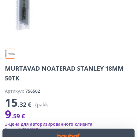
MURTAVAD NOATERAD STANLEY 18MM
50TK
Артикул:
756502
15
.32 €
/pakk
9
.59 €
Э-цена для авторизированного клиента
Скидка
5
.
73 €
(37%)
Специальные цены интернет-магазина могут отличаться от