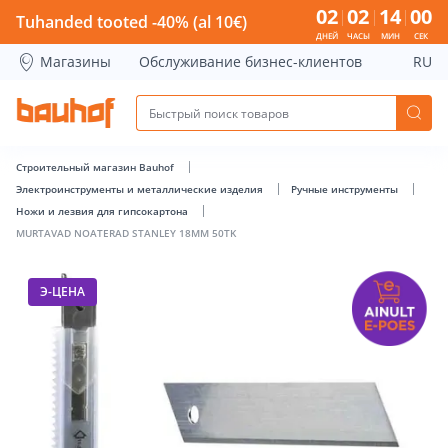
MURTAVAD NOATERAD STANLEY 18MM 50TK - Bauhof has l
02
02
13
59
Tuhanded tooted -40% (al 10€)
ДНЕЙ
ЧАСЫ
МИН
СЕК
Магазины
Обслуживание бизнес-клиентов
RU
Строительный магазин Bauhof
Электроинструменты и металлические изделия
Ручные инструменты
Ножи и лезвия для гипсокартона
MURTAVAD NOATERAD STANLEY 18MM 50TK
Э-ЦЕНА